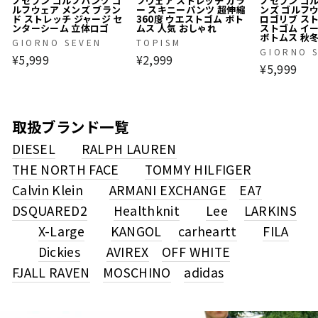
ノセブン ゴルフパンツ ゴ
フウェア ストレッチ カラ
ノセブン ゴ
ルフウェア メンズ ブラン
ー スキニーパンツ 超伸縮
ンズ ゴルフ
ド ストレッチ ジャージ セ
360度 ウエストゴム ボト
ロゴリブ ス
ンターシーム 立体ロゴ
ムス 人気 おしゃれ
ストゴム イ
ボトムス 秋
GIORNO SEVEN
TOPISM
GIORNO 
¥5,999
¥2,999
¥5,999
取扱ブランド一覧
DIESEL
RALPH LAUREN
THE NORTH FACE
TOMMY HILFIGER
Calvin Klein
ARMANI EXCHANGE
EA7
DSQUARED2
Healthknit
Lee
LARKINS
X-Large
KANGOL
carheartt
FILA
Dickies
AVIREX
OFF WHITE
FJALL RAVEN
MOSCHINO
adidas