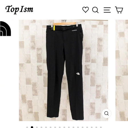
コ
検索
ナビゲ
カ
ン
テ
ン
ツ
に
ス
キ
ッ
プ
す
る
閉
じ
る