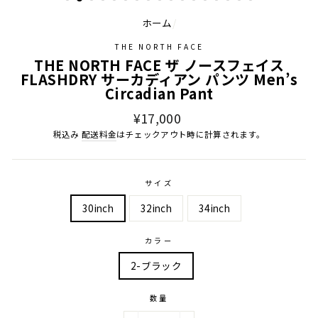
ホーム
/
THE NORTH FACE
THE NORTH FACE ザ ノースフェイス
FLASHDRY サーカディアン パンツ Men’s
Circadian Pant
通
¥17,000
常
税込み
配送料金
はチェックアウト時に計算されます。
価
格
サイズ
30inch
32inch
34inch
カラー
2-ブラック
数量