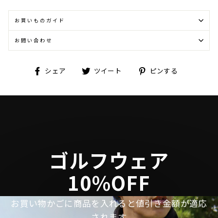
お買いものガイド
お問い合わせ
Facebook
Twitter
Pinterest
シェア
ツイート
ピンする
で
に
で
シ
投
ピ
ェ
稿
ン
ア
す
す
す
る
る
る
ゴルフウェア
10%OFF
お買い物かごに商品を入れると値引き金額が適応
されます