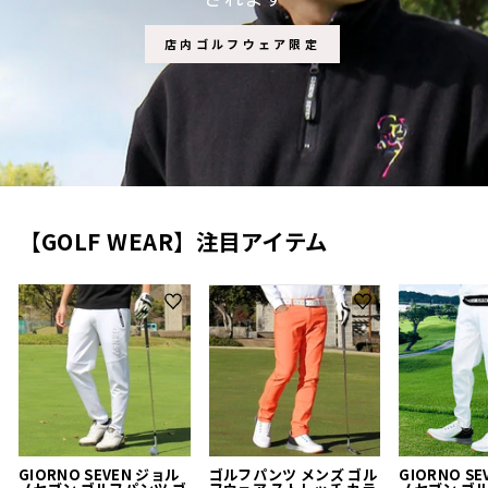
店内ゴルフウェア限定
【GOLF WEAR】注目アイテム
GIORNO SEVEN ジョル
ゴルフパンツ メンズ ゴル
GIORNO S