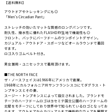
【送料無料】
アウトドアやトレッキングにも◎
「Men’s Circadian Pant」
ストレッチの効いたマットな質感のロングパンツです。
耐久性、撥水性に優れたFLASHDRY生地で機能性も◎
フロント、バックにバーフドームのワンポイントデザイン。
カジュアル・アウトドア・スポーツなどオールラウンドで着回
せます。
ロゴ入りゴムベルト付き。
男女兼用・ユニセックスで着用頂けます。
■THE NORTH FACE
ザ・ノースフェイスは1966年にアメリカで創業。
1968年にカルフォルニア州サンフランシスコにてダグラス・ト
ンプキンスとその妻、
スージー・トンプキンスによって設立されました。ブランドモ
チーフのハーフドームロゴはヨセミテ国立公園のハーフドームの
北壁をモチーフにしており世界中で知られているロゴとなってお
ります。アウトドアからカジュアルまで機能的なウェアを展開す