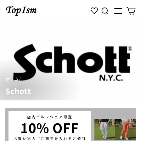
コ
検索
ナビゲ
カ
ン
テ
ン
ツ
に
ス
キ
ッ
プ
す
る
ホーム
/
Schott
店内ゴルフウェア限定
10％ OFF
お買い物カゴに商品を入れると値引