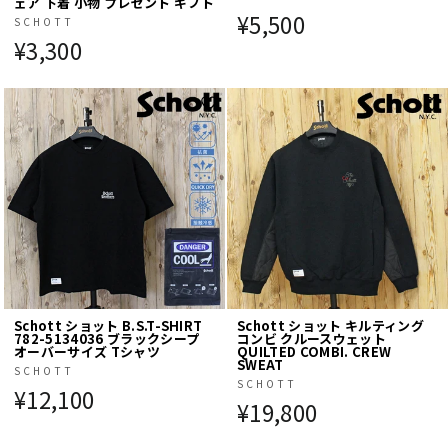
ェア 下着 小物 プレゼント ギフト
¥5,500
SCHOTT
¥3,300
Schott ショット B.S.T-SHIRT
Schott ショット キルティング
782-5134036 ブラックシープ
コンビ クルースウェット
オーバーサイズ Tシャツ
QUILTED COMBI. CREW
SWEAT
SCHOTT
SCHOTT
¥12,100
¥19,800