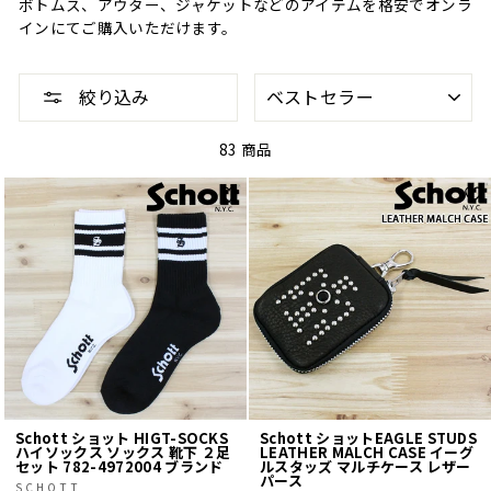
ボトムス、アウター、ジャケットなどのアイテムを格安でオンラ
インにてご購入いただけます。
並
絞り込み
べ
替
え
83 商品
Schott ショット HIGT-SOCKS
Schott ショットEAGLE STUDS
ハイソックス ソックス 靴下 ２足
LEATHER MALCH CASE イーグ
セット 782-4972004 ブランド
ルスタッズ マルチケース レザー
パース
SCHOTT