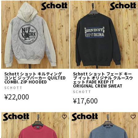
Schott ショット キルティング
Schott ショット フェード キー
コンビ ジップパーカー QUILTED
プ イット オリジナル クルースウ
COMBI. ZIP HOODED
ェット FADE KEEP IT
ORIGINAL CREW SWEAT
SCHOTT
SCHOTT
¥22,000
¥17,600