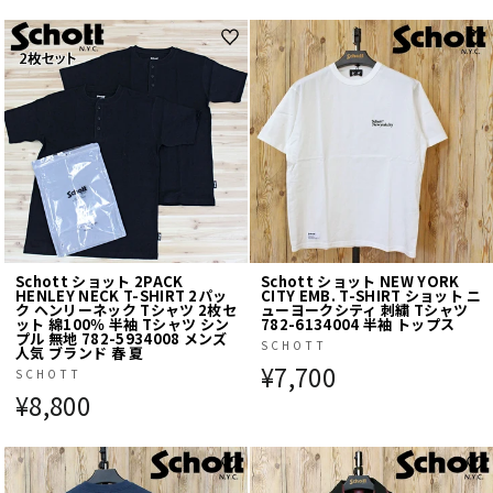
Schott ショット 2PACK
Schott ショット NEW YORK
HENLEY NECK T-SHIRT 2パッ
CITY EMB. T-SHIRT ショット ニ
ク ヘンリーネック Tシャツ 2枚セ
ューヨークシティ 刺繍 Tシャツ
ット 綿100％ 半袖 Tシャツ シン
782-6134004 半袖 トップス
プル 無地 782-5934008 メンズ
SCHOTT
人気 ブランド 春 夏
¥7,700
SCHOTT
¥8,800