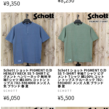
¥9,350
Schott ショット PIGMENT O/D
Schott ショット PIGMENT O/D
HENLEY NECK SS T-SHIRT ピ
SS T-SHIRT 半袖Ｔシャツ ピグ
グメント ヘンリーネック 無地 半
メント Tシャツ 綿100％ コット
袖Tシャツ 綿100％ コットン ト
ン トップス クルーネック 782-
ップス 782-5934008 メンズ 人
5934007 メンズ 人気 ブランド
気 ブランド 春 夏
春 夏
SCHOTT
SCHOTT
¥6,050
¥5,500