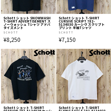
Schott ショット SNOWWASH
Schott ショット T-SHIRT
T-SHIRT ADVERTISEMENT ス
CURSIVE SCRIPT 782-
ノーウォッシュ Tシャツ アドバ
5134030 カーシヴ スクリプト
タイズメント
プリント 半袖Tシャツ
SCHOTT
SCHOTT
¥8,250
¥7,150
Schott ショット T-SHIRT
Schott ショット T-SHIRT
SESSION 782-5134029 セッシ
FLYING EAGLE 782-5134023