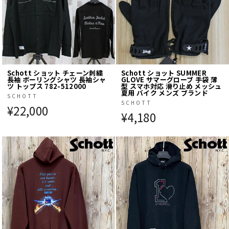
Schott ショット チェーン刺繍
Schott ショット SUMMER
長袖 ボーリングシャツ 長袖シャ
GLOVE サマーグローブ 手袋 薄
ツ トップス 782-512000
型 スマホ対応 滑り止め メッシュ
夏用 バイク メンズ ブランド
SCHOTT
SCHOTT
¥22,000
¥4,180