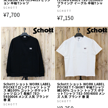
ョン 半袖Tシャツ
フライング イーグル 半袖Tシャ
ツ
SCHOTT
SCHOTT
¥7,700
¥7,150
Schott ショット WORK LABEL
Schott ショット WORK LABEL
POCKET ロングTシャツ トップ
POCKET T-SHIRT 半袖Tシャツ
ス 綿100％ コットン ポケットT
綿100％ コットン トップス ポケ
シャツ ロンT 長袖T 782-
ットTシャツ 782-5934008 メン
5930004 メンズ 人気 ブランド
ズ 人気 ブランド 春 夏
春 夏
SCHOTT
SCHOTT
¥8,250