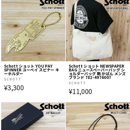
Schott ショット YOU PAY
Schott ショット NEWSPAPER
SPINNER ユーペイ スピナー キ
BAG ニュースペーパーバッグ シ
ーホルダー
ョルダーバッグ 鞄 かばん メンズ
ブランド 782-4976007
SCHOTT
SCHOTT
¥3,300
¥11,000