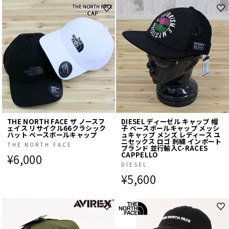
THE NORTH FACE ザ ノースフ
DIESEL ディーゼル キャップ 帽
ェイス リサイクル66クラシック
子 ベースボールキャップ メッシ
ハット ベースボールキャップ
ュキャップ メンズ レディース ユ
ニセックス ロゴ 刺繍 インポート
THE NORTH FACE
ブランド 並行輸入C-RACES
CAPPELLO
¥6,000
DIESEL
¥5,600