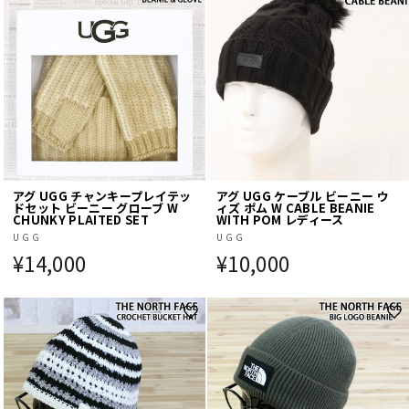
アグ UGG チャンキープレイテッ
アグ UGG ケーブル ビーニー ウ
ドセット ビーニー グローブ W
ィズ ポム W CABLE BEANIE
CHUNKY PLAITED SET
WITH POM レディース
UGG
UGG
¥14,000
¥10,000