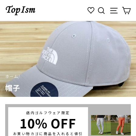
コ
検索
ナビゲ
カ
ン
テ
ン
ツ
に
ス
キ
ッ
プ
す
る
ホーム
/
帽子
店内ゴルフウェア限定
10％ OFF
お買い物カゴに商品を入れると値引