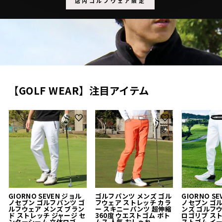
店内ゴルフウェア限定
【GOLF WEAR】注目アイテム
GIORNO SEVEN ジョル
ゴルフパンツ メンズ ゴル
GIORNO S
ノセブン ゴルフパンツ ゴ
フウェア ストレッチ カラ
ノセブン ゴ
ルフウェア メンズ ブラン
ー スキニーパンツ 超伸縮
ンズ ゴルフ
ド ストレッチ ジャージ セ
360度 ウエストゴム ボト
ロゴリブ ス
ンターシーム 立体ロゴ
ムス 人気 おしゃれ
ストゴム イ