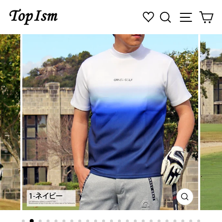
コ
検索
ナビゲ
カ
ン
テ
ン
ツ
に
ス
キ
ッ
プ
す
る
閉
じ
る