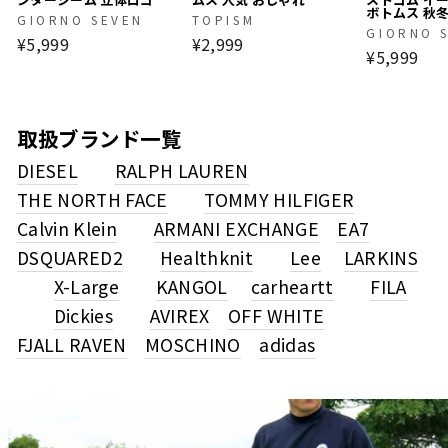
ボトムス 秋
GIORNO SEVEN
TOPISM
GIORNO 
¥5,999
¥2,999
¥5,999
取扱ブランド一覧
DIESEL
RALPH LAUREN
THE NORTH FACE
TOMMY HILFIGER
Calvin Klein
ARMANI EXCHANGE
EA7
DSQUARED2
Healthknit
Lee
LARKINS
X-Large
KANGOL
carheartt
FILA
Dickies
AVIREX
OFF WHITE
FJALL RAVEN
MOSCHINO
adidas