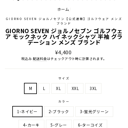
ホーム
/
GIORNO SEVEN ジョルノセブン【公式通販】ゴルフウェア メンズ
ブランド
GIORNO SEVEN ジョルノセブン ゴルフウェ
ア モックネック ハイネックシャツ 半袖 グラ
デーション メンズ ブランド
通
¥4,400
常
税込み
配送料金
はチェックアウト時に計算されます。
価
格
サイズ
M
L
XL
XXL
3XL
カラー
1-ネイビー
2-ブラック
3-蛍光グリーン
4-カーキ
5-グレー
6-ターコイズ