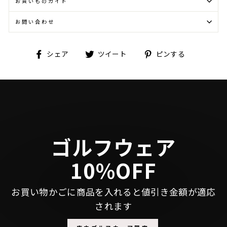
お買いものガイド
お問い合わせ
Facebook
Twitter
Pinterest
シェア
ツイート
ピンする
で
に
で
シ
投
ピ
ェ
稿
ン
ア
す
す
す
る
る
る
ゴルフウェア
10%OFF
お買い物かごに商品を入れると値引き金額が適応
されます