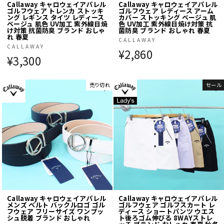
Callaway キャロウェイアパレル
Callaway キャロウェイアパレル
ゴルフウェア トレンカ ストッキ
ゴルフウェア レディース アーム
ング レギンス タイツ レディース
カバー ストッキング ベージュ 肌
ベージュ 肌色 UV加工 紫外線日焼
色 UV加工 紫外線日焼け対策 抗
け対策 抗菌防臭 ブランド おしゃ
菌防臭 ブランド おしゃれ 春夏
れ 春夏
CALLAWAY
CALLAWAY
¥2,860
¥3,300
売り切れ
セール
Callaway キャロウェイアパレル
Callaway キャロウェイアパレル
メンズ ベルト バックルロゴ ゴル
ゴルフウェア ゴルフスカート レ
フウェア フリーサイズ ワンプッ
ディース ショートパンツ ウエス
シュ脱着 ブランド おしゃれ
ト後ろゴム伸びる 8WAYストレ