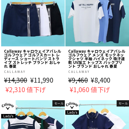
Callaway キャロウェイアパレル
Callaway キャロウェイアパレル
ゴルフウェア ゴルフスカート レ
ゴルフウェア メンズ モックネッ
ディース ショートパンツ ストラ
クシャツ 半袖 ハイネック 吸汗速
イプ ストレッチ ブランド おしゃ
乾 UV加工 トップス バックプリ
れ 春夏
ント ブランド おしゃれ 春夏
CALLAWAY
CALLAWAY
通
¥14,300
販
¥11,990
通
¥9,460
販
¥8,400
常
¥2,310 値下げ
売
常
¥1,060 値下げ
売
価
価
価
価
セール
セール
格
格
格
格