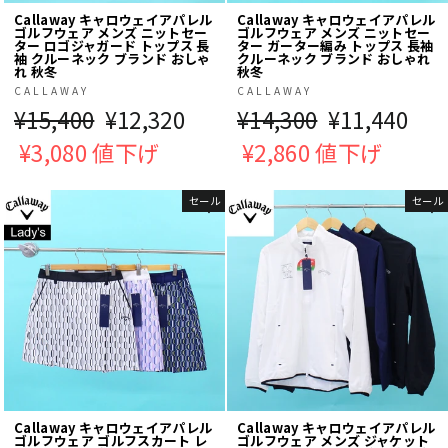
Callaway キャロウェイアパレル
Callaway キャロウェイアパレル
ゴルフウェア メンズ ニットセー
ゴルフウェア メンズ ニットセー
ター ロゴジャガード トップス 長
ター ガーター編み トップス 長袖
袖 クルーネック ブランド おしゃ
クルーネック ブランド おしゃれ
れ 秋冬
秋冬
CALLAWAY
CALLAWAY
通
¥15,400
販
¥12,320
通
¥14,300
販
¥11,440
常
¥3,080 値下げ
売
常
¥2,860 値下げ
売
価
価
価
価
セール
セール
格
格
格
格
Callaway キャロウェイアパレル
Callaway キャロウェイアパレル
ゴルフウェア ゴルフスカート レ
ゴルフウェア メンズ ジャケット