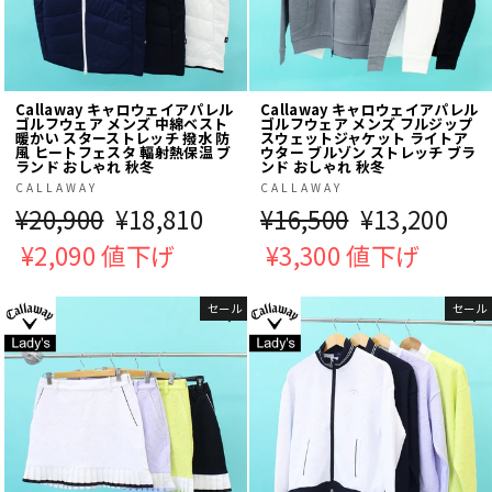
Callaway キャロウェイアパレル
Callaway キャロウェイアパレル
ゴルフウェア メンズ 中綿ベスト
ゴルフウェア メンズ フルジップ
暖かい スターストレッチ 撥水 防
スウェットジャケット ライトア
風 ヒートフェスタ 輻射熱保温 ブ
ウター ブルゾン ストレッチ ブラ
ランド おしゃれ 秋冬
ンド おしゃれ 秋冬
CALLAWAY
CALLAWAY
通
¥20,900
販
¥18,810
通
¥16,500
販
¥13,200
常
¥2,090 値下げ
売
常
¥3,300 値下げ
売
価
価
価
価
セール
セール
格
格
格
格