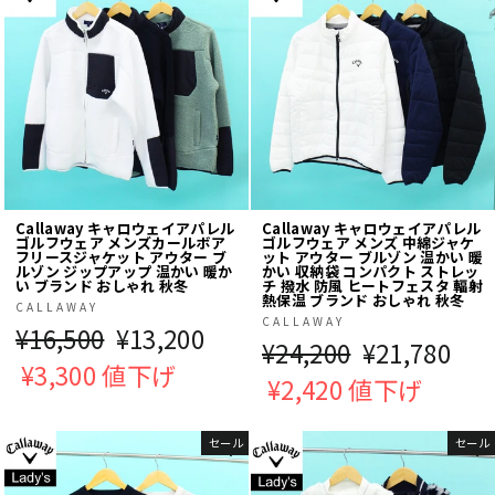
Callaway キャロウェイアパレル
Callaway キャロウェイアパレル
ゴルフウェア メンズカールボア
ゴルフウェア メンズ 中綿ジャケ
フリースジャケット アウター ブ
ット アウター ブルゾン 温かい 暖
ルゾン ジップアップ 温かい 暖か
かい 収納袋 コンパクト ストレッ
い ブランド おしゃれ 秋冬
チ 撥水 防風 ヒートフェスタ 輻射
熱保温 ブランド おしゃれ 秋冬
CALLAWAY
CALLAWAY
通
¥16,500
販
¥13,200
通
¥24,200
販
¥21,780
常
¥3,300 値下げ
売
常
¥2,420 値下げ
売
価
価
価
価
格
格
セール
セール
格
格