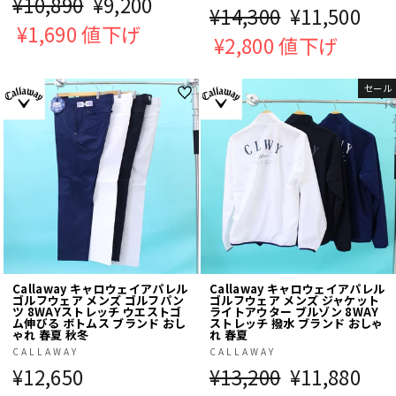
通
¥10,890
販
¥9,200
通
¥14,300
販
¥11,500
常
¥1,690 値下げ
売
常
¥2,800 値下げ
売
価
価
価
価
格
格
セール
格
格
Callaway キャロウェイアパレル
Callaway キャロウェイアパレル
ゴルフウェア メンズ ゴルフパン
ゴルフウェア メンズ ジャケット
ツ 8WAYストレッチ ウエストゴ
ライトアウター ブルゾン 8WAY
ム伸びる ボトムス ブランド おし
ストレッチ 撥水 ブランド おしゃ
ゃれ 春夏 秋冬
れ 春夏
CALLAWAY
CALLAWAY
¥12,650
通
¥13,200
販
¥11,880