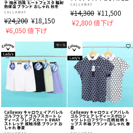
チ 撥水 防風 ヒートフェスタ 輻射
CALLAWAY
熱保温 ブランド おしゃれ 秋冬
通
¥14,300
販
¥11,500
CALLAWAY
通
¥24,200
販
¥18,150
常
¥2,800 値下げ
売
常
¥6,050 値下げ
売
価
価
価
価
格
格
セール
格
格
Callaway キャロウェイアパレル
Callaway キャロウェイアパレル
ゴルフウェア ゴルフスカート レ
ゴルフウェア レディースポロシ
ディース フレアスカート 8WAY
ャツ レトロフラワー花柄 総柄 ト
ストレッチ 接触冷感 ブランド お
ップス 半袖 ブランド おしゃれ 春
しゃれ 春夏
夏