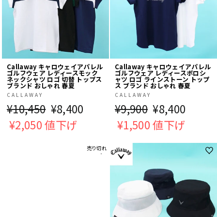
Callaway キャロウェイアパレル
Callaway キャロウェイアパレル
ゴルフウェア レディースモック
ゴルフウェア レディースポロシ
ネックシャツ ロゴ 切替 トップス
ャツ ロゴ ラインストーン トップ
ブランド おしゃれ 春夏
ス ブランド おしゃれ 春夏
CALLAWAY
CALLAWAY
通
¥10,450
販
¥8,400
通
¥9,900
販
¥8,400
常
¥2,050 値下げ
売
常
¥1,500 値下げ
売
価
価
価
価
売り切れ
格
格
格
格