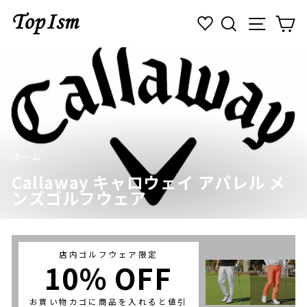
コ
検索
ナビゲ
カ
ン
テ
ン
ツ
に
ス
キ
ッ
プ
す
ホーム
/
る
Callaway キャロウェイ アパレル メ
ンズゴルフウェア
店内ゴルフウェア限定
10％ OFF
お買い物カゴに商品を入れると値引