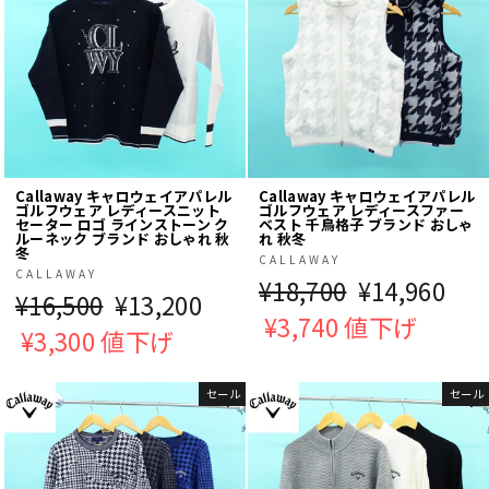
Callaway キャロウェイアパレル
Callaway キャロウェイアパレル
ゴルフウェア レディースニット
ゴルフウェア レディースファー
セーター ロゴ ラインストーン ク
ベスト 千鳥格子 ブランド おしゃ
ルーネック ブランド おしゃれ 秋
れ 秋冬
冬
CALLAWAY
CALLAWAY
通
¥18,700
販
¥14,960
通
¥16,500
販
¥13,200
常
¥3,740 値下げ
売
常
¥3,300 値下げ
売
価
価
価
価
格
格
セール
セール
格
格