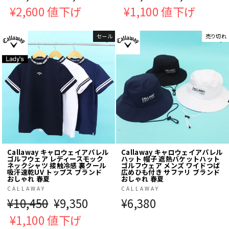
常
¥2,600 値下げ
売
常
¥1,100 値下げ
売
価
価
価
価
セール
売り切れ
格
格
格
格
Callaway キャロウェイアパレル
Callaway キャロウェイアパレル
ゴルフウェア レディースモック
ハット 帽子 遮熱バケットハット
ネックシャツ 接触冷感 裏クール
ゴルフウェア メンズ ワイドつば
吸汗速乾UV トップス ブランド
広めひも付き サファリ ブランド
おしゃれ 春夏
おしゃれ 春夏
CALLAWAY
CALLAWAY
通
¥10,450
販
¥9,350
¥6,380
常
¥1,100 値下げ
売