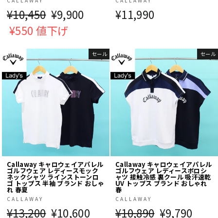
CALLAWAY
CALLAWAY
通
¥10,450
販
¥9,900
¥11,990
常
¥550 値下げ
売
価
価
セール
セール
格
格
Callaway キャロウェイアパレル
Callaway キャロウェイアパレル
ゴルフウェア レディースモック
ゴルフウェア レディースポロシ
ネックシャツ ラインストーンロ
ャツ 接触冷感 裏クール 吸汗速乾
ゴ トップス 半袖 ブランド おしゃ
UV トップス ブランド おしゃれ
れ 春夏
春
CALLAWAY
CALLAWAY
通
¥13,200
販
¥10,600
通
¥10,890
販
¥9,790