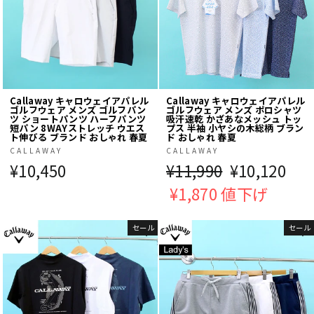
Callaway キャロウェイアパレル
Callaway キャロウェイアパレル
ゴルフウェア メンズ ゴルフパン
ゴルフウェア メンズ ポロシャツ
ツ ショートパンツ ハーフパンツ
吸汗速乾 かざあなメッシュ トッ
短パン 8WAYストレッチ ウエス
プス 半袖 小ヤシの木総柄 ブラン
ト伸びる ブランド おしゃれ 春夏
ド おしゃれ 春夏
CALLAWAY
CALLAWAY
¥10,450
通
¥11,990
販
¥10,120
常
¥1,870 値下げ
売
価
価
セール
セール
格
格