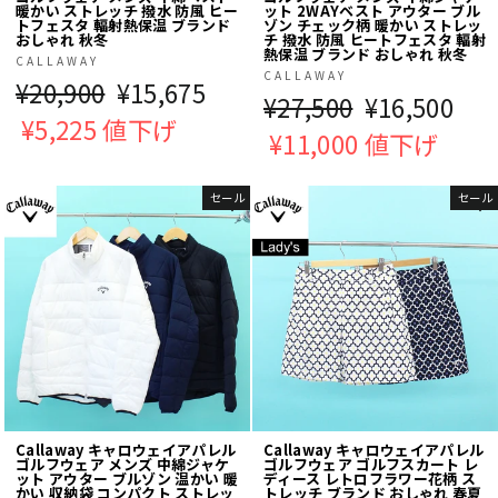
暖かい ストレッチ 撥水 防風 ヒー
ット 2WAYベスト アウター ブル
トフェスタ 輻射熱保温 ブランド
ゾン チェック柄 暖かい ストレッ
おしゃれ 秋冬
チ 撥水 防風 ヒートフェスタ 輻射
熱保温 ブランド おしゃれ 秋冬
CALLAWAY
CALLAWAY
通
¥20,900
販
¥15,675
通
¥27,500
販
¥16,500
常
¥5,225 値下げ
売
常
¥11,000 値下げ
売
価
価
価
価
格
格
セール
セール
格
格
Callaway キャロウェイアパレル
Callaway キャロウェイアパレル
ゴルフウェア メンズ 中綿ジャケ
ゴルフウェア ゴルフスカート レ
ット アウター ブルゾン 温かい 暖
ディース レトロフラワー花柄 ス
かい 収納袋 コンパクト ストレッ
トレッチ ブランド おしゃれ 春夏