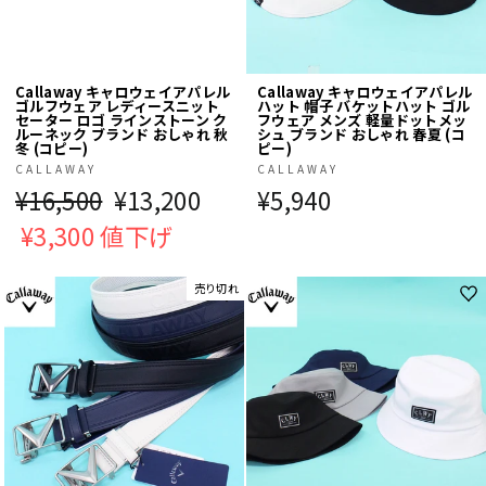
Callaway キャロウェイアパレル
Callaway キャロウェイアパレル
ゴルフウェア レディースニット
ハット 帽子 バケットハット ゴル
セーター ロゴ ラインストーン ク
フウェア メンズ 軽量ドットメッ
ルーネック ブランド おしゃれ 秋
シュ ブランド おしゃれ 春夏 (コ
冬 (コピー)
ピー)
CALLAWAY
CALLAWAY
通
¥16,500
販
¥13,200
¥5,940
常
¥3,300 値下げ
売
価
価
売り切れ
格
格