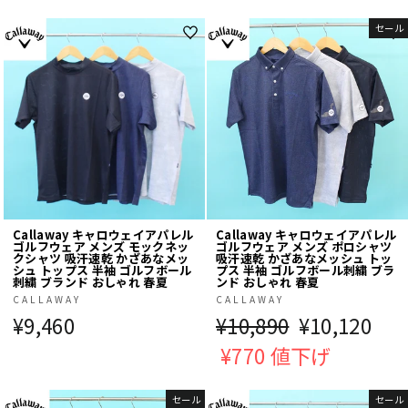
価
価
セール
格
格
Callaway キャロウェイアパレル
Callaway キャロウェイアパレル
ゴルフウェア メンズ モックネッ
ゴルフウェア メンズ ポロシャツ
クシャツ 吸汗速乾 かざあなメッ
吸汗速乾 かざあなメッシュ トッ
シュ トップス 半袖 ゴルフボール
プス 半袖 ゴルフボール刺繍 ブラ
刺繍 ブランド おしゃれ 春夏
ンド おしゃれ 春夏
CALLAWAY
CALLAWAY
¥9,460
通
¥10,890
販
¥10,120
常
¥770 値下げ
売
価
価
セール
セール