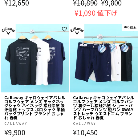
¥12,650
通
¥10,890
販
¥9,800
常
¥1,090 値下げ
売
価
価
売り切れ
格
格
Callaway キャロウェイアパレル
Callaway キャロウェイアパレル
ゴルフウェア メンズ モックネッ
ゴルフウェア メンズ ゴルフパン
クシャツ ハイネック 接触冷感 吸
ツ 裏クール接触冷感 ショートパ
汗速乾 トップス ポロシャツ 半袖
ンツ ハーフパンツ 短パン 8WAY
バックプリント ブランド おしゃ
ストレッチ ウエストゴム ブラン
れ 春夏
ド おしゃれ 春夏
CALLAWAY
CALLAWAY
¥9,900
¥10,450