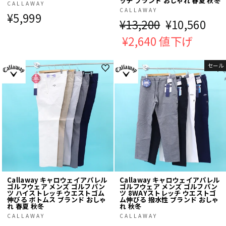
ッチ ブランド おしゃれ 春夏 秋冬
CALLAWAY
CALLAWAY
¥5,999
通
¥13,200
販
¥10,560
常
¥2,640 値下げ
売
価
価
セール
格
格
Callaway キャロウェイアパレル
Callaway キャロウェイアパレル
ゴルフウェア メンズ ゴルフパン
ゴルフウェア メンズ ゴルフパン
ツ ハイストレッチ ウエストゴム
ツ 8WAYストレッチ ウエストゴ
伸びる ボトムス ブランド おしゃ
ム伸びる 撥水性 ブランド おしゃ
れ 春夏 秋冬
れ 秋冬
CALLAWAY
CALLAWAY