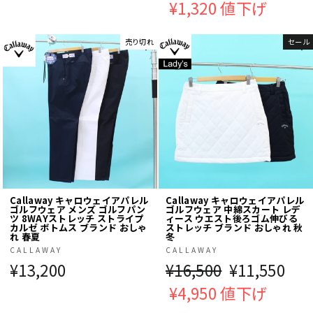
常
¥1,320 値下げ
売
価
価
売り切れ
セール
格
格
Callaway キャロウェイアパレル
Callaway キャロウェイアパレル
ゴルフウェア メンズ ゴルフパン
ゴルフウェア 中綿スカート レデ
ツ 8WAYストレッチ ストライプ
ィース ウエスト後ろゴム伸びる
カルゼ ボトムス ブランド おしゃ
ストレッチ ブランド おしゃれ 秋
れ 春夏
冬
CALLAWAY
CALLAWAY
¥13,200
通
¥16,500
販
¥11,550
常
¥4,950 値下げ
売