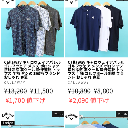
格
格
Callaway キャロウェイアパレル
Callaway キャロウェイアパレル
ゴルフウェア メンズ ポロシャツ
ゴルフウェア メンズ ポロシャツ
接触冷感 裏クール 吸汗速乾 トッ
接触冷感 裏クール 吸汗速乾 トッ
プス 半袖 ヤシの木総柄 ブランド
プス 半袖 ゴルフボール刺繍 ブラ
おしゃれ 春夏
ンド おしゃれ 春夏
CALLAWAY
CALLAWAY
通
¥13,200
販
¥11,500
通
¥10,890
販
¥8,800
常
¥1,700 値下げ
売
常
¥2,090 値下げ
売
価
価
価
価
セール
セール
格
格
格
格