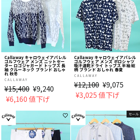
Callaway キャロウェイアパレル
Callaway キャロウェイアパレル
ゴルフウェア メンズ ニットセー
ゴルフウェア メンズ ポロシャツ
ター ロゴジャガード トップス 長
吸汗速乾ドライ トップス 半袖 総
袖 クルーネック ブランド おしゃ
柄 ブランド おしゃれ 春夏
れ 秋冬
CALLAWAY
CALLAWAY
通
¥12,100
販
¥9,075
通
¥15,400
販
¥9,240
常
¥3,025 値下げ
売
常
¥6,160 値下げ
売
価
価
価
価
格
格
セール
格
格