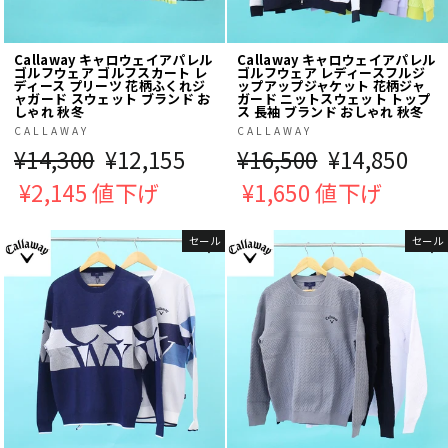
Callaway キャロウェイアパレル
Callaway キャロウェイアパレル
ゴルフウェア ゴルフスカート レ
ゴルフウェア レディースフルジ
ディース プリーツ 花柄ふくれジ
ップアップジャケット 花柄ジャ
ャガード スウェット ブランド お
ガード ニットスウェット トップ
しゃれ 秋冬
ス 長袖 ブランド おしゃれ 秋冬
CALLAWAY
CALLAWAY
通
¥14,300
販
¥12,155
通
¥16,500
販
¥14,850
常
¥2,145 値下げ
売
常
¥1,650 値下げ
売
価
価
価
価
セール
セール
格
格
格
格