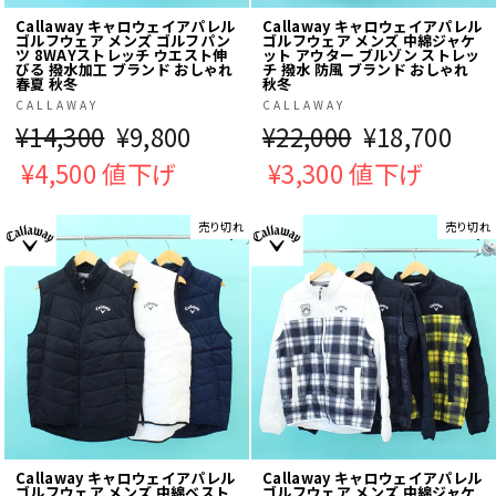
Callaway キャロウェイアパレル
Callaway キャロウェイアパレル
ゴルフウェア メンズ ゴルフパン
ゴルフウェア メンズ 中綿ジャケ
ツ 8WAYストレッチ ウエスト伸
ット アウター ブルゾン ストレッ
びる 撥水加工 ブランド おしゃれ
チ 撥水 防風 ブランド おしゃれ
春夏 秋冬
秋冬
CALLAWAY
CALLAWAY
通
¥14,300
販
¥9,800
通
¥22,000
販
¥18,700
常
¥4,500 値下げ
売
常
¥3,300 値下げ
売
価
価
価
価
売り切れ
売り切れ
格
格
格
格
Callaway キャロウェイアパレル
Callaway キャロウェイアパレル
ゴルフウェア メンズ 中綿ベスト
ゴルフウェア メンズ 中綿ジャケ