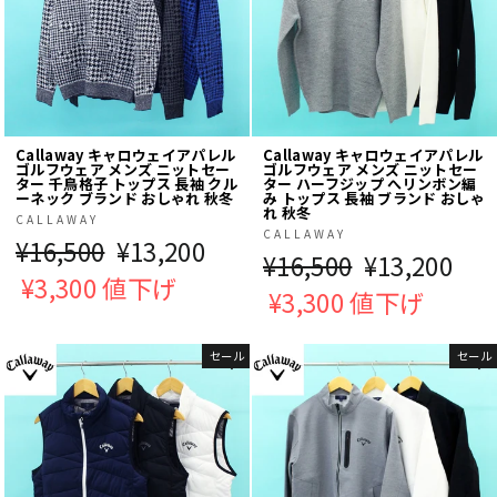
Callaway キャロウェイアパレル
Callaway キャロウェイアパレル
ゴルフウェア メンズ ニットセー
ゴルフウェア メンズ ニットセー
ター 千鳥格子 トップス 長袖 クル
ター ハーフジップ へリンボン編
ーネック ブランド おしゃれ 秋冬
み トップス 長袖 ブランド おしゃ
れ 秋冬
CALLAWAY
CALLAWAY
通
¥16,500
販
¥13,200
通
¥16,500
販
¥13,200
常
¥3,300 値下げ
売
常
¥3,300 値下げ
売
価
価
価
価
格
格
セール
セール
格
格