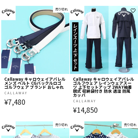
売り切れ
Callaway キャロウェイアパレル
Callaway キャロウェイアパレル
メンズ ベルト CGバックルロゴ
ゴルフウェア レインウェアスー
ゴルフウェア ブランド おしゃれ
ツ 上下セットアップ 2WAY袖着
脱式 収納袋付き 防水 透湿 防風
CALLAWAY
カッパ
¥7,480
CALLAWAY
¥14,850
売り切れ
売り切れ