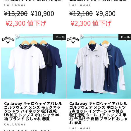
CALLAWAY
CALLAWAY
通
¥13,200
販
¥10,900
通
¥12,100
販
¥9,800
常
¥2,300 値下げ
売
常
¥2,300 値下げ
売
価
価
価
価
セール
セール
格
格
格
格
Callaway キャロウェイアパレル
Callaway キャロウェイアパレル
ゴルフウェア メンズ モックネッ
ゴルフウェア メンズ ポロシャツ
クシャツ ハイネック 吸汗速乾
2点セット インナーシャツ付き
UV加工 トップス ポロシャツ 半
吸汗速乾 クールコア トップス 半
袖 ブランド おしゃれ 春夏
袖 千鳥格子 総柄 ブランド おしゃ
れ 春夏
CALLAWAY
CALLAWAY