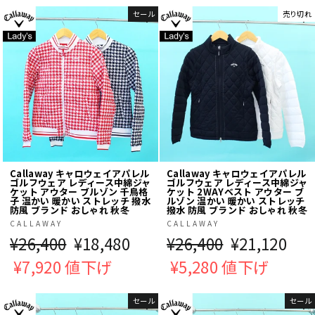
価
価
セール
売り切れ
格
格
Callaway キャロウェイアパレル
Callaway キャロウェイアパレル
ゴルフウェア レディース中綿ジャ
ゴルフウェア レディース中綿ジャ
ケット アウター ブルゾン 千鳥格
ケット 2WAYベスト アウター ブ
子 温かい 暖かい ストレッチ 撥水
ルゾン 温かい 暖かい ストレッチ
防風 ブランド おしゃれ 秋冬
撥水 防風 ブランド おしゃれ 秋冬
CALLAWAY
CALLAWAY
通
¥26,400
販
¥18,480
通
¥26,400
販
¥21,120
常
¥7,920 値下げ
売
常
¥5,280 値下げ
売
価
価
価
価
セール
セール
格
格
格
格