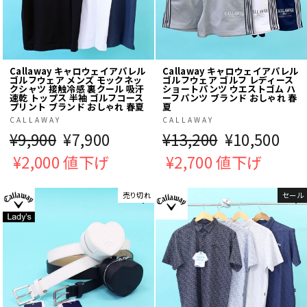
Callaway キャロウェイアパレル
Callaway キャロウェイアパレル
ゴルフウェア メンズ モックネッ
ゴルフウェア ゴルフ レディース
クシャツ 接触冷感 裏クール 吸汗
ショートパンツ ウエストゴム ハ
速乾 トップス 半袖 ゴルフコース
ーフパンツ ブランド おしゃれ 春
プリント ブランド おしゃれ 春夏
夏
CALLAWAY
CALLAWAY
通
¥9,900
販
¥7,900
通
¥13,200
販
¥10,500
常
¥2,000 値下げ
売
常
¥2,700 値下げ
売
価
価
価
価
売り切れ
セール
格
格
格
格