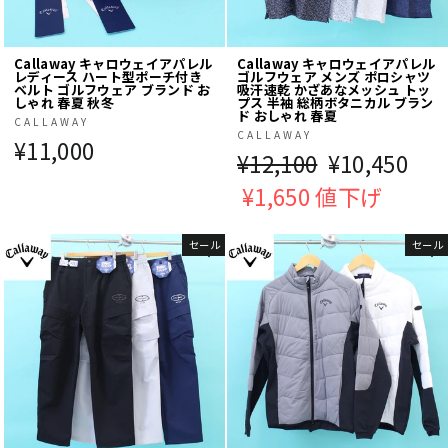
Callaway キャロウェイアパレル
Callaway キャロウェイアパレル
レディース ハート型ポーチ付き
ゴルフウェア メンズ ポロシャツ
ベルト ゴルフウェア ブランド お
吸汗速乾 かざあなメッシュ トッ
しゃれ 春夏 秋冬
プス 半袖 総柄ボタニカル ブラン
ド おしゃれ 春夏
CALLAWAY
CALLAWAY
¥11,000
通
¥12,100
販
¥10,450
常
¥1,650 値下げ
売
価
価
セール
セール
格
格