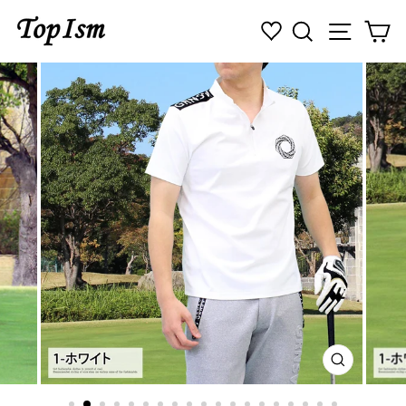
コ
検索
ナビゲ
カ
ン
テ
ン
ツ
に
ス
キ
ッ
プ
す
る
閉
じ
る