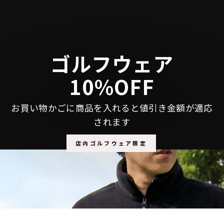
ェ
稿
ン
ア
す
す
す
る
る
る
ゴルフウェア
10%OFF
お買い物かごに商品を入れると値引き金額が適応
されます
店内ゴルフウェア限定