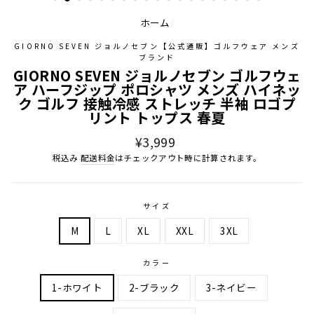
ホーム
/
GIORNO SEVEN ジョルノセブン【公式通販】ゴルフウェア メンズ
ブランド
GIORNO SEVEN ジョルノセブン ゴルフウェ
ア ハーフジップ ポロシャツ メンズ ハイネッ
ク ゴルフ 接触冷感 ストレッチ 半袖 ロゴプ
リント トップス 春夏
通
¥3,999
常
税込み
配送料金
はチェックアウト時に計算されます。
価
格
サイズ
M
L
XL
XXL
3XL
カラー
1-ホワイト
2-ブラック
3-ネイビー