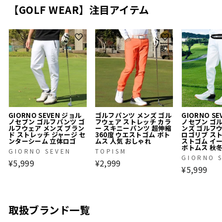
【GOLF WEAR】注目アイテム
GIORNO SEVEN ジョル
ゴルフパンツ メンズ ゴル
GIORNO S
ノセブン ゴルフパンツ ゴ
フウェア ストレッチ カラ
ノセブン ゴ
ルフウェア メンズ ブラン
ー スキニーパンツ 超伸縮
ンズ ゴルフ
ド ストレッチ ジャージ セ
360度 ウエストゴム ボト
ロゴリブ ス
ンターシーム 立体ロゴ
ムス 人気 おしゃれ
ストゴム イ
ボトムス 秋
GIORNO SEVEN
TOPISM
GIORNO 
¥5,999
¥2,999
¥5,999
取扱ブランド一覧