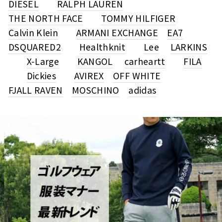
DIESEL
RALPH LAUREN
THE NORTH FACE
TOMMY HILFIGER
Calvin Klein
ARMANI EXCHANGE
EA7
DSQUARED2
Healthknit
Lee
LARKINS
X-Large
KANGOL
carheartt
FILA
Dickies
AVIREX
OFF WHITE
FJALL RAVEN
MOSCHINO
adidas