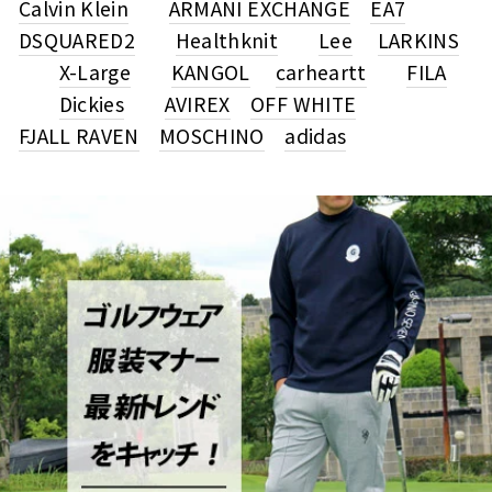
Calvin Klein
ARMANI EXCHANGE
EA7
DSQUARED2
Healthknit
Lee
LARKINS
X-Large
KANGOL
carheartt
FILA
Dickies
AVIREX
OFF WHITE
FJALL RAVEN
MOSCHINO
adidas