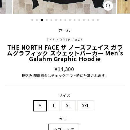
閉
じ
る
ホーム
/
THE NORTH FACE
THE NORTH FACE ザ ノースフェイス ガラ
ムグラフィック スウェットパーカー Men’s
Galahm Graphic Hoodie
通
¥14,300
常
税込み
配送料金
はチェックアウト時に計算されます。
価
格
サイズ
M
L
XL
XXL
カラー
2-ブラック