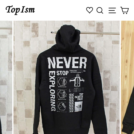
コ
検索
ナビゲ
カ
ン
テ
ン
ツ
に
ス
キ
ッ
プ
す
る