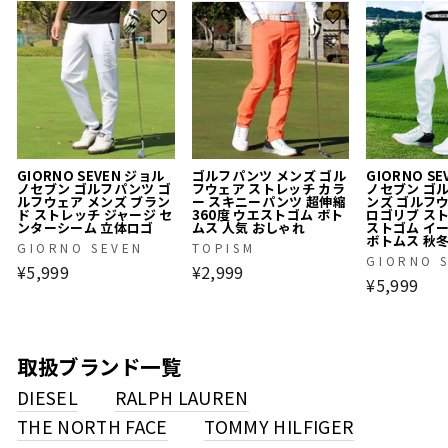
GIORNO SEVEN ジョル
ゴルフパンツ メンズ ゴル
GIORNO S
ノセブン ゴルフパンツ ゴ
フウェア ストレッチ カラ
ノセブン ゴ
ルフウェア メンズ ブラン
ー スキニーパンツ 超伸縮
ンズ ゴルフ
ド ストレッチ ジャージ セ
360度 ウエストゴム ボト
ロゴリブ ス
ンターシーム 立体ロゴ
ムス 人気 おしゃれ
ストゴム イ
ボトムス 秋
GIORNO SEVEN
TOPISM
GIORNO 
¥5,999
¥2,999
¥5,999
取扱ブランド一覧
DIESEL
RALPH LAUREN
THE NORTH FACE
TOMMY HILFIGER