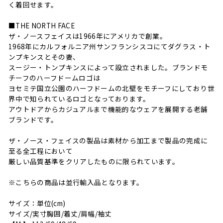
く着回せます。
■THE NORTH FACE
ザ・ノースフェイスは1966年にアメリカで創業。
1968年にカルフォルニア州サンフランシスコにてダグラス・ト
ンプキンスとその妻、
スージー・トンプキンスによって設立されました。ブランドモ
チーフのハーフドームロゴは
ヨセミテ国立公園のハーフドームの北壁をモチーフにしており世
界中で知られているロゴとなっております。
アウトドアからカジュアルまで機能的なウェアを展開する老舗
ブランドです。
ザ・ノース・フェイスの製品は素材から加工まで製品の完成に
至る全工程において
厳しい品質基準をクリアしたものに限られています。
※こちらの商品は並行輸入品となります。
サイズ：単位(cm)
サイズ/実寸胸囲/着丈/肩幅/袖丈