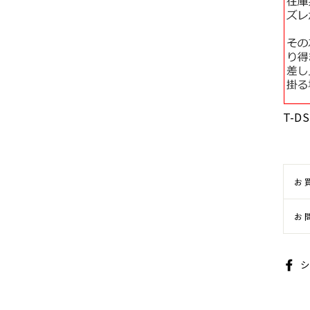
T-DS
お
お