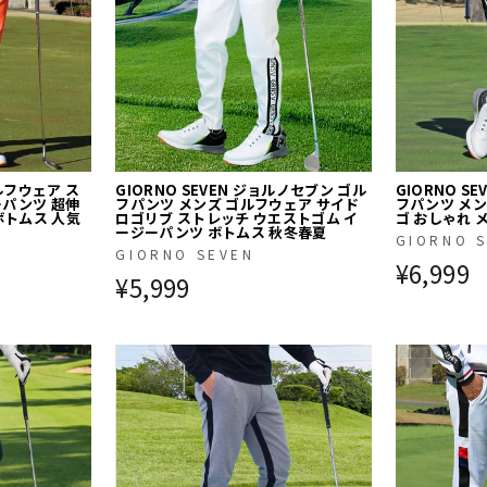
ルフウェア ス
GIORNO SEVEN ジョルノセブン ゴル
GIORNO S
ーパンツ 超伸
フパンツ メンズ ゴルフウェア サイド
フパンツ メン
ボトムス 人気
ロゴリブ ストレッチ ウエストゴム イ
ゴ おしゃれ 
ージーパンツ ボトムス 秋冬春夏
GIORNO 
GIORNO SEVEN
¥6,999
¥5,999