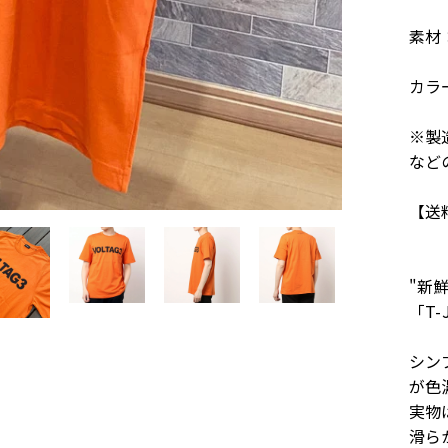
素材
カラ
※製
など
【送
"新
「T-
シン
が色
実物
滑ら