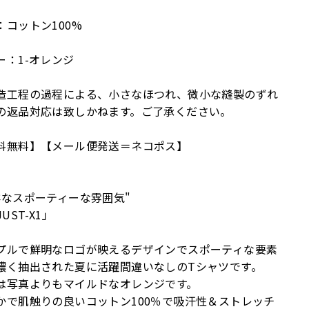
：コットン100%
ー：1-オレンジ
造工程の過程による、小さなほつれ、微小な縫製のずれ
の返品対応は致しかねます。ご了承ください。
料無料】【メール便発送＝ネコポス】
鮮なスポーティーな雰囲気"
JUST-X1」
プルで鮮明なロゴが映えるデザインでスポーティな要素
濃く抽出された夏に活躍間違いなしのTシャツです。
は写真よりもマイルドなオレンジです。
かで肌触りの良いコットン100％で吸汗性＆ストレッチ