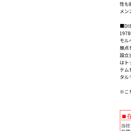
性も
メン
■DI
19
モル
拠点
設立
はト
テム
タル
※こ