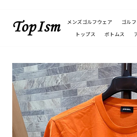
コ
ン
テ
メンズゴルフウェア
ゴルフ
ン
トップス
ボトムス
ツ
に
ス
キ
ッ
プ
す
る