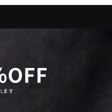
ェ
稿
ン
ア
す
す
す
る
る
る
OFF
れます