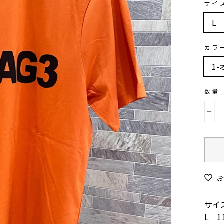
サイ
L
カラ
1
数量
−
お
サイ
L 11