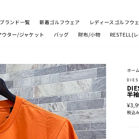
ブランド一覧
新着ゴルフウェア
レディースゴルフウ
アウター/ジャケット
バッグ
財布/小物
RESTELL
ホー
DIE
DI
半袖
通
¥3,9
常
税込
価
格