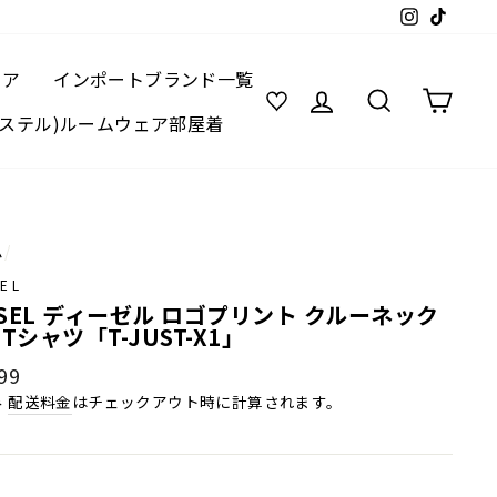
Instagram
TikTok
ェア
インポートブランド一覧
ログイン
検索
カー
(レステル)ルームウェア部屋着
ム
/
SEL
ESEL ディーゼル ロゴプリント クルーネック
Tシャツ「T-JUST-X1」
99
み
配送料金
はチェックアウト時に計算されます。