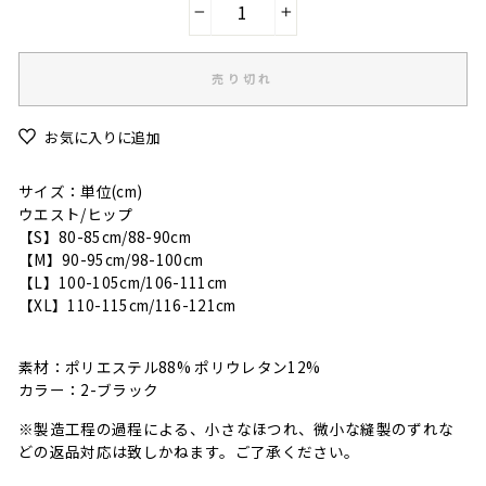
−
+
売り切れ
お気に入りに追加
サイズ：単位(cm)
ウエスト/ヒップ
【S】80-85
cm
/88-90
cm
【M】90-95
cm
/98-100
cm
【L】100-105
cm
/106-111
cm
【XL】110-115
cm
/116-121cm
素材：ポリエステル88% ポリウレタン12%
カラー：2-ブラック
※製造工程の過程による、小さなほつれ、微小な縫製のずれな
どの返品対応は致しかねます。ご了承ください。