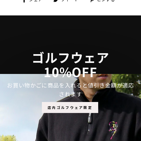
で
に
で
シ
投
ピ
ェ
稿
ン
ア
す
す
す
る
る
る
ゴルフウェア
10%OFF
お買い物かごに商品を入れると値引き金額が適応
されます
店内ゴルフウェア限定