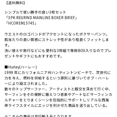
【送料無料】
シンプルで使い勝手の良い3枚セット
「3PK REGRIND MAINLINE BOXER BRIEF」
「HCOREM15745」
ウエストのロゴバンドがアクセントになったボクサーパンツ。
肌当たりの良い質感にストレッチ性があり程良くフィットしま
す。
洗い替えや旅行などにも便利な3枚組で専用BOX入りなのでプレ
ゼントやギフトにもおすすめです。
■Hurley(ハーレー)
1999 年にカリフォルニア州ハンティントンビーチで、次世代に
力を与え、燃料を供給するという原則に基づいてボブ・ハーレ
ーにより設立されました。
数々のトップサーファー、アーティストと親交を深めて行く中、
サーフィンをその根幹に据えつつ音楽やアートなどサーフィンカ
ルチャーをとりまくシーンを包括的にサポートしリアルな西海
岸ライフスタイルにエッジを利かせた商品を送り出している。
※こちらの商品は並行輸入品となります。