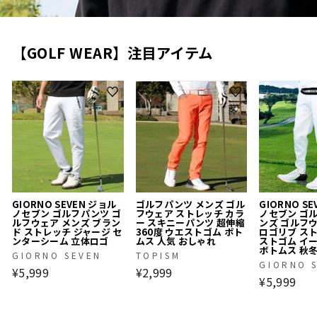
【GOLF WEAR】注目アイテム
GIORNO SEVEN ジョル
ゴルフパンツ メンズ ゴル
GIORNO S
ノセブン ゴルフパンツ ゴ
フウェア ストレッチ カラ
ノセブン ゴ
ルフウェア メンズ ブラン
ー スキニーパンツ 超伸縮
ンズ ゴルフ
ド ストレッチ ジャージ セ
360度 ウエストゴム ボト
ロゴリブ ス
ンターシーム 立体ロゴ
ムス 人気 おしゃれ
ストゴム イ
ボトムス 秋
GIORNO SEVEN
TOPISM
GIORNO 
¥5,999
¥2,999
¥5,999