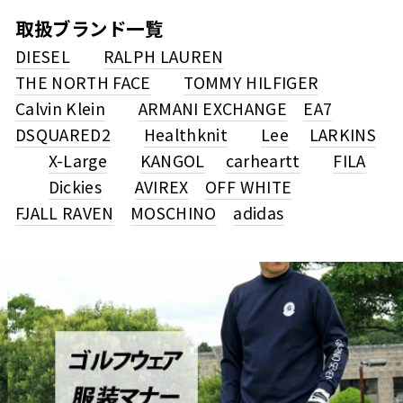
取扱ブランド一覧
DIESEL
RALPH LAUREN
THE NORTH FACE
TOMMY HILFIGER
Calvin Klein
ARMANI EXCHANGE
EA7
DSQUARED2
Healthknit
Lee
LARKINS
X-Large
KANGOL
carheartt
FILA
Dickies
AVIREX
OFF WHITE
FJALL RAVEN
MOSCHINO
adidas