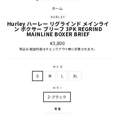
ホーム
/
HURLEY
Hurley ハーレー リグラインド メインライ
ン ボクサー ブリーフ 3PK REGRIND
MAINLINE BOXER BRIEF
通
¥3,800
常
税込み
配送料金
はチェックアウト時に計算されます。
価
格
サイズ
S
M
L
XL
カラー
2-ブラック
数量