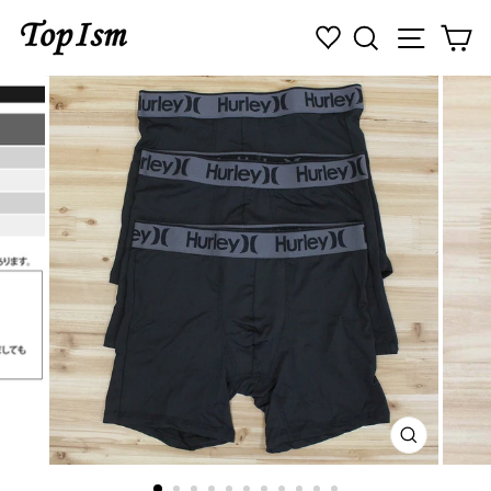
コ
検索
ナビゲ
カ
ン
テ
ン
ツ
に
ス
キ
ッ
プ
す
る
閉
じ
る