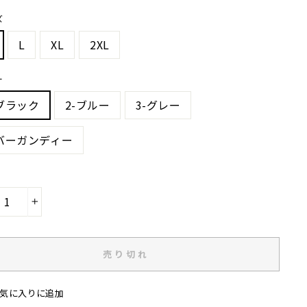
ズ
L
XL
2XL
ー
-ブラック
2-ブルー
3-グレー
-バーガンディー
+
売り切れ
気に入りに追加