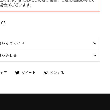
103
買いものガイド
問い合わせ
Facebook
Twitter
Pinterest
シェア
ツイート
ピンする
で
に
で
シ
投
ピ
ェ
稿
ン
ア
す
す
す
る
る
る