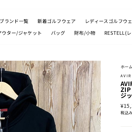
ブランド一覧
新着ゴルフウェア
レディースゴルフウ
アウター/ジャケット
バッグ
財布/小物
RESTELL
ホー
AVI
AV
ZI
ジッ
通
¥15,
常
税込
価
格