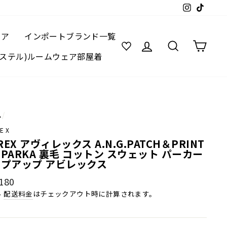
Instagram
TikTok
ェア
インポートブランド一覧
ログイン
検索
カー
(レステル)ルームウェア部屋着
ム
/
REX
IREX アヴィレックス A.N.G.PATCH＆PRINT
P PARKA 裏毛 コットン スウェット パーカー
プアップ アビレックス
180
み
配送料金
はチェックアウト時に計算されます。