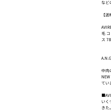
など
【送
AVI
毛 
ス 78
A.N.
中肉
NE
てい
■AV
いく
きた