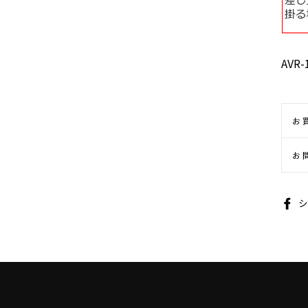
AVR-
お
お