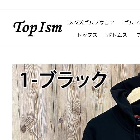
コ
ン
テ
メンズゴルフウェア
ゴルフ
ン
トップス
ボトムス
ツ
に
ス
キ
ッ
プ
す
る