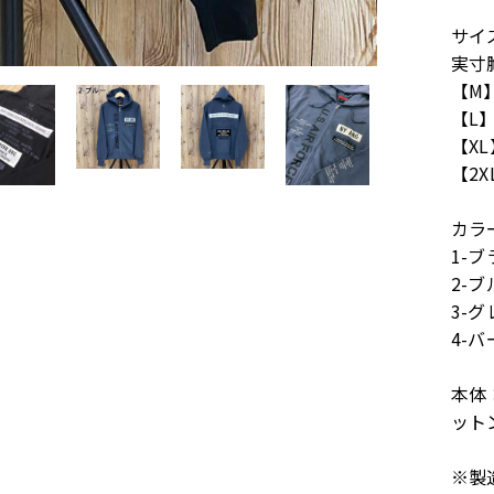
サイ
実寸
【M】 
【L】 
【XL】
【2XL
カラ
1-
2-ブ
3-グ
4-
本体
ット
※製