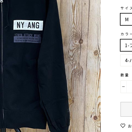
サイ
M
カラ
1
4
数量
−
お