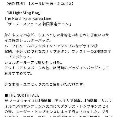
【送料無料】【メール便発送＝ネコポス】
「Ml Light Sling Bag」
The North Face Korea Line
「ザ・ノースフェイス 韓国限定ライン 」
財布やスマホなど、ちょっとした荷物をいれるのに丁度いいサ
イズ感のショルダーバッグ。
ハーフドムームのワンポイントでシンプルなデザイン◎
収納、小分けに便利なスナップボタン、ファスナーの2種類のオ
ープンポケット。
ショルダーループは取り外し可能。
アウトドアやスポーツの他、旅行時のバッグインバッグとして
もおすすめです。
男女兼用・ユニセックスでご使用いただけます。
■THE NORTH FACE
ザ ノースフェイスは1966年にアメリカで創業。1968年にカルフ
ォルニア州サンフランシスコにてダグラス・トンプキンスとそ
の妻、スージー・トンプキンスによって設立されました。ブラ
ンドモチーフのハーフドームロゴはヨセミテ国立公園のハーフド