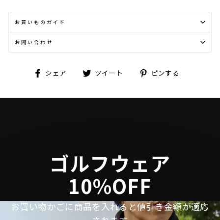
お買いものガイド
お問い合わせ
Facebook
Twitter
Pinterest
シェア
ツイート
ピンする
で
に
で
シ
投
ピ
ェ
稿
ン
ア
す
す
す
る
る
る
ゴルフウェア
10%OFF
お買い物かごに商品を入れると値引き金額が適応