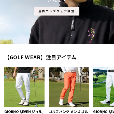
されます
店内ゴルフウェア限定
【GOLF WEAR】注目アイテム
GIORNO SEVEN ジョル
ゴルフパンツ メンズ ゴル
GIORNO S