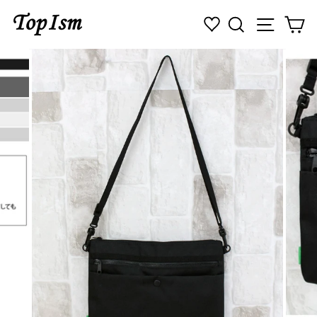
コ
検索
ナビゲ
カ
ン
テ
ン
ツ
に
ス
キ
ッ
プ
す
る