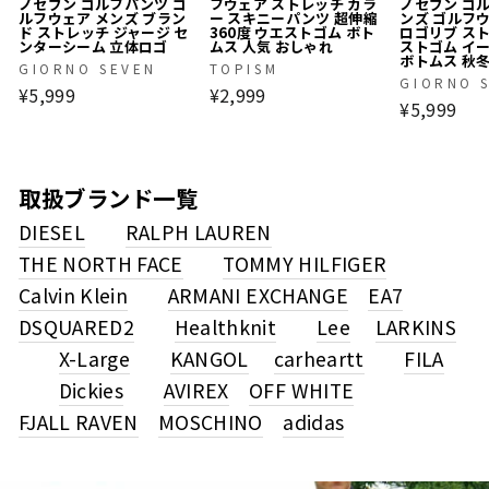
ノセブン ゴルフパンツ ゴ
フウェア ストレッチ カラ
ノセブン ゴ
ルフウェア メンズ ブラン
ー スキニーパンツ 超伸縮
ンズ ゴルフ
ド ストレッチ ジャージ セ
360度 ウエストゴム ボト
ロゴリブ ス
ンターシーム 立体ロゴ
ムス 人気 おしゃれ
ストゴム イ
ボトムス 秋
GIORNO SEVEN
TOPISM
GIORNO 
¥5,999
¥2,999
¥5,999
取扱ブランド一覧
DIESEL
RALPH LAUREN
THE NORTH FACE
TOMMY HILFIGER
Calvin Klein
ARMANI EXCHANGE
EA7
DSQUARED2
Healthknit
Lee
LARKINS
X-Large
KANGOL
carheartt
FILA
Dickies
AVIREX
OFF WHITE
FJALL RAVEN
MOSCHINO
adidas