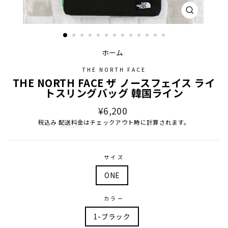
閉
じ
る
ホーム
/
THE NORTH FACE
THE NORTH FACE ザ ノースフェイス ライ
トスリングバッグ 韓国ライン
通
¥6,200
常
税込み
配送料金
はチェックアウト時に計算されます。
価
格
サイズ
ONE
カラー
1-ブラック