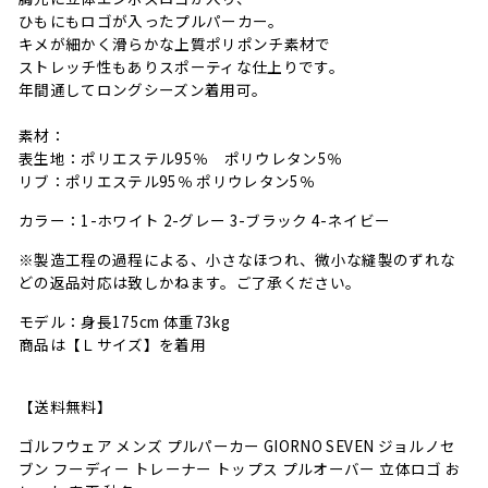
ひもにもロゴが入ったプルパーカー。
キメが細かく滑らかな上質ポリポンチ素材で
ストレッチ性もありスポーティな仕上りです。
年間通してロングシーズン着用可。
素材：
表生地：ポリエステル95％ ポリウレタン5％
リブ：ポリエステル95％ ポリウレタン5％
カラー：1-ホワイト 2-グレー 3-ブラック 4-ネイビー
※製造工程の過程による、小さなほつれ、微小な縫製のずれな
どの返品対応は致しかねます。ご了承ください。
モデル：身長175cm 体重73kg
商品は【Ｌサイズ】を着用
【送料無料】
ゴルフウェア メンズ プルパーカー GIORNO SEVEN ジョルノセ
ブン フーディー トレーナー トップス プルオーバー 立体ロゴ お