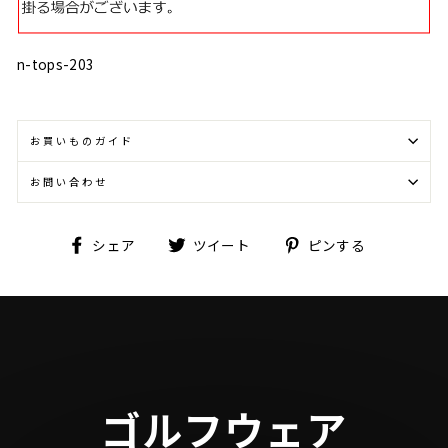
n-tops-203
お買いものガイド
お問い合わせ
Facebook
Twitter
Pinterest
シェア
ツイート
ピンする
で
に
で
シ
投
ピ
ェ
稿
ン
ア
す
す
す
る
る
る
ゴルフウェア