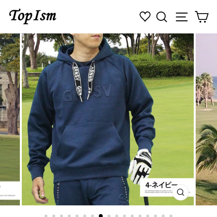
コ
検索
ナビゲ
カ
ン
テ
ン
ツ
に
ス
キ
ッ
プ
す
る
閉
じ
る