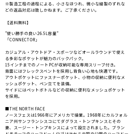
※製造工程の過程による、小さなほつれ、微小な縫製のずれな
どの返品対応は致しかねます。ご了承ください。
【送料無料】
”使い勝手の良い26.5L容量”
「CONNECTOR」
カジュアル・アウトドア・スポーツなどオールラウンドで使え
る多彩なポケットが魅力のバックパック。
15インチまでのノートPCが収納可能な専用スリーブ付き。
背面にはフレックスベントを採用し背負い心地も快適です。
アウトポケットにファスナーポケット、小物の収納に便利なメ
ッシュポケット、ペン立てを装備。
サイドにはペットボトルなどの収納に便利なメッシュポケット
を採用。
■THE NORTH FACE
ノースフェスは1966年にアメリカで操業。1968年にカルフォル
ニア州サンフランシスコにてダグラス・トンプキンスとその
妻、スージー・トンプキンスによって設立されました。ブラン
ドモチーフのハーフドームロゴはヨセミテ国立公園のハーフドー