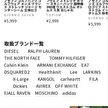
ノセブン ゴルフパンツ ゴ
フウェア ストレッチ カラ
ノセブン ゴ
ルフウェア メンズ ブラン
ー スキニーパンツ 超伸縮
ンズ ゴルフ
ド ストレッチ ジャージ セ
360度 ウエストゴム ボト
ロゴリブ ス
ンターシーム 立体ロゴ
ムス 人気 おしゃれ
ストゴム イ
ボトムス 秋
GIORNO SEVEN
TOPISM
GIORNO 
¥5,999
¥2,999
¥5,999
取扱ブランド一覧
DIESEL
RALPH LAUREN
THE NORTH FACE
TOMMY HILFIGER
Calvin Klein
ARMANI EXCHANGE
EA7
DSQUARED2
Healthknit
Lee
LARKINS
X-Large
KANGOL
carheartt
FILA
Dickies
AVIREX
OFF WHITE
FJALL RAVEN
MOSCHINO
adidas