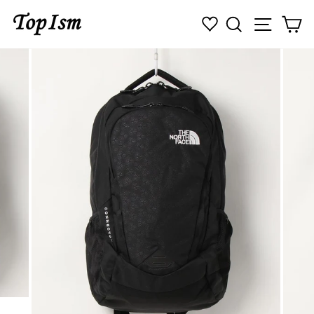
コ
検索
ナビゲ
カ
ン
テ
ン
ツ
に
ス
キ
ッ
プ
す
る