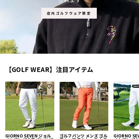
店内ゴルフウェア限定
【GOLF WEAR】注目アイテム
GIORNO SEVEN ジョル
ゴルフパンツ メンズ ゴル
GIORNO S