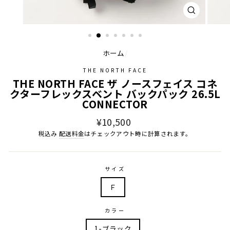
閉
じ
る
ホーム
/
THE NORTH FACE
THE NORTH FACE ザ ノースフェイス コネ
クターフレックスベント バックパック 26.5L
CONNECTOR
通
¥10,500
常
税込み
配送料金
はチェックアウト時に計算されます。
価
格
サイズ
Ｆ
カラー
1-ブラック