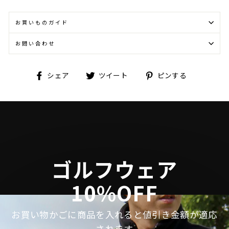
お買いものガイド
お問い合わせ
Facebook
Twitter
Pinterest
シェア
ツイート
ピンする
で
に
で
シ
投
ピ
ェ
稿
ン
ア
す
す
す
る
る
る
ゴルフウェア
10%OFF
お買い物かごに商品を入れると値引き金額が適応
されます