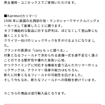
男女兼用・ユニセックスでご使用いただけます。
■Karrimor(カリマー)
1946 年に英国の北西部の街・ランカシャーでサイクルバッグメ
ーカーとして創業したことに遡ります。
タフで機能的な製品に対する評判は、ほどなくして登山家にも
届くこととなり、
クライマー向けのリュックサックを手がけるようになりま し
た。
ブランドの語源は「carry もっと運べる」。
対象となるフィールドで求められる装備一式を過不足なく運ぶ
ことのできる堅牢性や優れた背負い心地、
かつクライミングに対応する機能を盛り込んだカリマーのリュ
ックサックは、クライマー自身の能力はもちろん、
新たに対象となるフィールドの可能性を広げました。
そして今もなお、新たなフィールドへの挑戦を続けています。
※こちらの商品は並行輸入品となります。