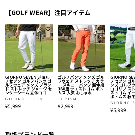
【GOLF WEAR】注目アイテム
GIORNO SEVEN ジョル
ゴルフパンツ メンズ ゴル
GIORNO S
ノセブン ゴルフパンツ ゴ
フウェア ストレッチ カラ
ノセブン ゴ
ルフウェア メンズ ブラン
ー スキニーパンツ 超伸縮
ンズ ゴルフ
ド ストレッチ ジャージ セ
360度 ウエストゴム ボト
ロゴリブ ス
ンターシーム 立体ロゴ
ムス 人気 おしゃれ
ストゴム イ
ボトムス 秋
GIORNO SEVEN
TOPISM
GIORNO 
¥5,999
¥2,999
¥5,999
取扱ブランド一覧