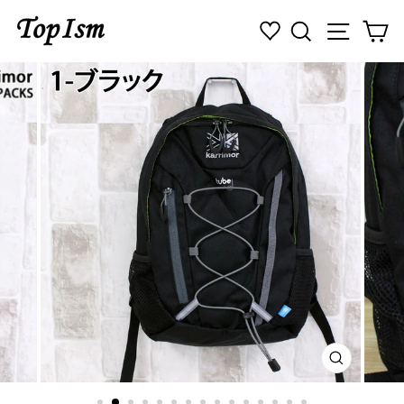
コ
検索
ナビゲ
カ
ン
テ
ン
ツ
に
ス
キ
ッ
プ
す
る
閉
じ
る