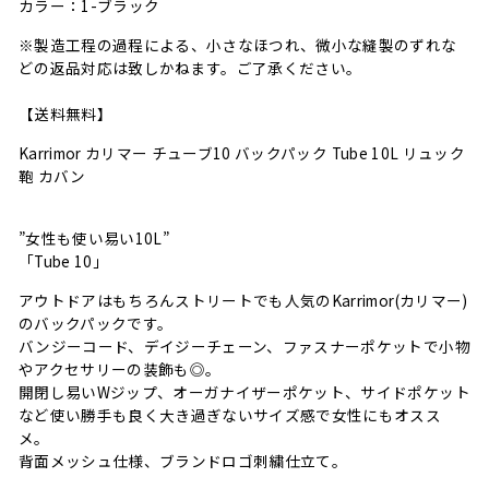
カラー：1-ブラック
※製造工程の過程による、小さなほつれ、微小な縫製のずれな
どの返品対応は致しかねます。ご了承ください。
【送料無料】
Karrimor カリマー チューブ10 バックパック Tube 10L リュック
鞄 カバン
”女性も使い易い10L”
「Tube 10」
アウトドアはもちろんストリートでも人気のKarrimor(カリマー)
のバックパックです。
バンジーコード、デイジーチェーン、ファスナーポケットで小物
やアクセサリーの装飾も◎。
開閉し易いWジップ、オーガナイザーポケット、サイドポケット
など使い勝手も良く大き過ぎないサイズ感で女性にもオスス
メ。
背面メッシュ仕様、ブランドロゴ刺繍仕立て。