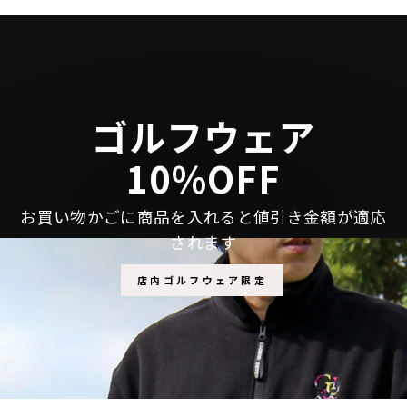
シ
投
ピ
ェ
稿
ン
ア
す
す
す
る
る
る
ゴルフウェア
10%OFF
お買い物かごに商品を入れると値引き金額が適応
されます
店内ゴルフウェア限定