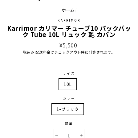
ホーム
/
KARRIMOR
Karrimor カリマー チューブ10 バックパッ
ク Tube 10L リュック 鞄 カバン
通
¥5,500
常
税込み
配送料金
はチェックアウト時に計算されます。
価
格
サイズ
10L
カラー
1-ブラック
数量