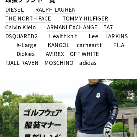
DIESEL
RALPH LAUREN
THE NORTH FACE
TOMMY HILFIGER
Calvin Klein
ARMANI EXCHANGE
EA7
DSQUARED2
Healthknit
Lee
LARKINS
X-Large
KANGOL
carheartt
FILA
Dickies
AVIREX
OFF WHITE
FJALL RAVEN
MOSCHINO
adidas