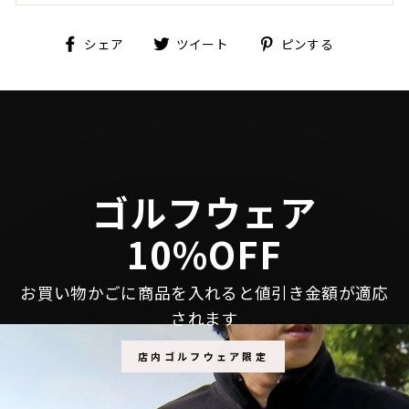
Facebook
Twitter
Pinterest
シェア
ツイート
ピンする
で
に
で
シ
投
ピ
ェ
稿
ン
ア
す
す
す
る
る
る
ゴルフウェア
10%OFF
お買い物かごに商品を入れると値引き金額が適応
されます
店内ゴルフウェア限定