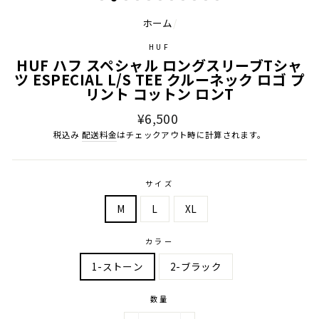
ホーム
/
HUF
HUF ハフ スペシャル ロングスリーブTシャ
ツ ESPECIAL L/S TEE クルーネック ロゴ プ
リント コットン ロンT
通
¥6,500
常
税込み
配送料金
はチェックアウト時に計算されます。
価
格
サイズ
M
L
XL
カラー
1-ストーン
2-ブラック
数量