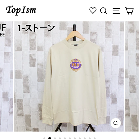
コ
検索
ナビゲ
カ
ン
テ
ン
ツ
に
ス
キ
ッ
プ
す
る
閉
じ
る