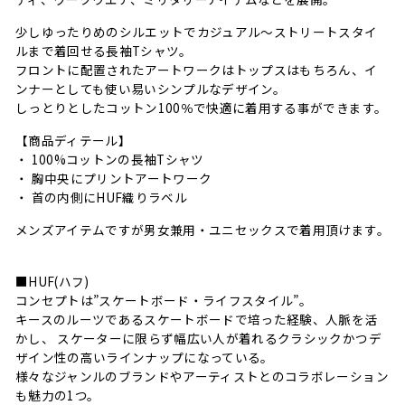
少しゆったりめのシルエットでカジュアル～ストリートスタイ
ルまで着回せる長袖Tシャツ。
フロントに配置されたアートワークはトップスはもちろん、イ
ンナーとしても使い易いシンプルなデザイン。
しっとりとしたコットン100％で快適に着用する事ができます。
【商品ディテール】
・ 100%コットンの長袖Tシャツ
・ 胸中央にプリントアートワーク
・ 首の内側にHUF織りラベル
メンズアイテムですが男女兼用・ユニセックスで着用頂けます。
■HUF(ハフ)
コンセプトは”スケートボード・ライフスタイル”。
キースのルーツであるスケートボードで培った経験、人脈を活
かし、 スケーターに限らず幅広い人が着れるクラシックかつデ
ザイン性の高いラインナップになっている。
様々なジャンルのブランドやアーティストとのコラボレーション
も魅力の1つ。