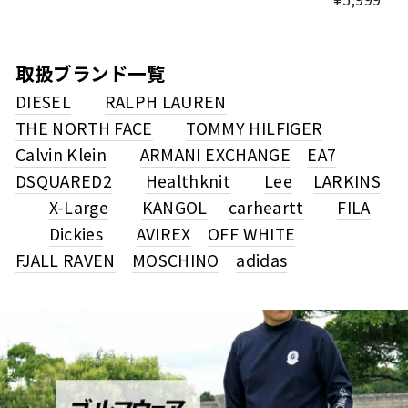
取扱ブランド一覧
DIESEL
RALPH LAUREN
THE NORTH FACE
TOMMY HILFIGER
Calvin Klein
ARMANI EXCHANGE
EA7
DSQUARED2
Healthknit
Lee
LARKINS
X-Large
KANGOL
carheartt
FILA
Dickies
AVIREX
OFF WHITE
FJALL RAVEN
MOSCHINO
adidas