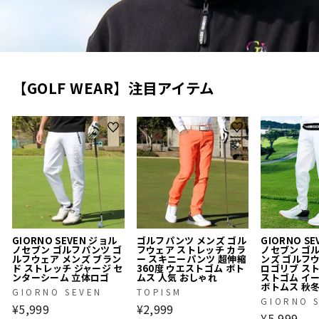
【GOLF WEAR】注目アイテム
GIORNO SEVEN ジョル
ゴルフパンツ メンズ ゴル
GIORNO S
ノセブン ゴルフパンツ ゴ
フウェア ストレッチ カラ
ノセブン ゴ
ルフウェア メンズ ブラン
ー スキニーパンツ 超伸縮
ンズ ゴルフ
ド ストレッチ ジャージ セ
360度 ウエストゴム ボト
ロゴリブ ス
ンターシーム 立体ロゴ
ムス 人気 おしゃれ
ストゴム イ
ボトムス 秋
GIORNO SEVEN
TOPISM
GIORNO 
¥5,999
¥2,999
¥5,999