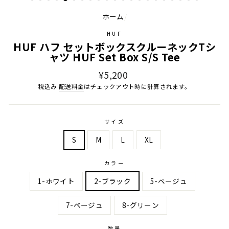
ホーム
/
HUF
HUF ハフ セットボックスクルーネックTシ
ャツ HUF Set Box S/S Tee
通
¥5,200
常
税込み
配送料金
はチェックアウト時に計算されます。
価
格
サイズ
S
M
L
XL
カラー
1-ホワイト
2-ブラック
5-ベージュ
7-ベージュ
8-グリーン
数量