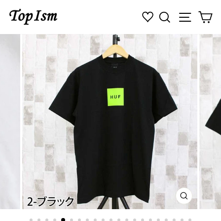
コ
検索
ナビゲ
カ
ン
テ
ン
ツ
に
ス
キ
ッ
プ
す
る
閉
じ
る