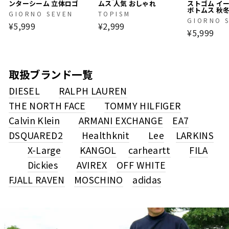
ンターシーム 立体ロゴ
ムス 人気 おしゃれ
ストゴム イ
ボトムス 秋
GIORNO SEVEN
TOPISM
GIORNO 
¥5,999
¥2,999
¥5,999
取扱ブランド一覧
DIESEL
RALPH LAUREN
THE NORTH FACE
TOMMY HILFIGER
Calvin Klein
ARMANI EXCHANGE
EA7
DSQUARED2
Healthknit
Lee
LARKINS
X-Large
KANGOL
carheartt
FILA
Dickies
AVIREX
OFF WHITE
FJALL RAVEN
MOSCHINO
adidas