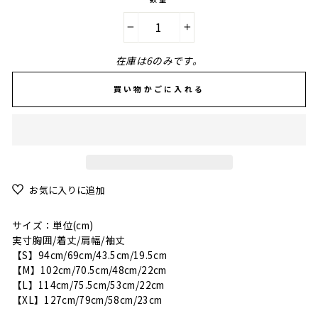
−
+
在庫は6のみです。
買い物かごに入れる
お気に入りに追加
サイズ：単位(cm)
実寸胸囲/着丈/肩幅/袖丈
【S】94
cm
/69
cm
/43.5
cm
/19.5
cm
【M】102
cm
/70.5
cm
/48
cm
/22
cm
【L】114
cm
/75.5
cm
/53
cm
/22
cm
【XL】127
cm
/79
cm
/58
cm
/23
cm