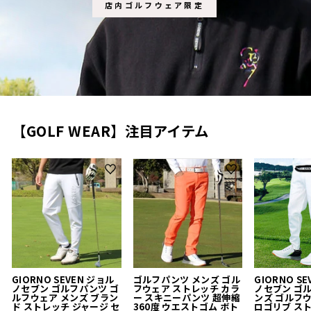
店内ゴルフウェア限定
【GOLF WEAR】注目アイテム
GIORNO SEVEN ジョル
ゴルフパンツ メンズ ゴル
GIORNO S
ノセブン ゴルフパンツ ゴ
フウェア ストレッチ カラ
ノセブン ゴ
ルフウェア メンズ ブラン
ー スキニーパンツ 超伸縮
ンズ ゴルフ
ド ストレッチ ジャージ セ
360度 ウエストゴム ボト
ロゴリブ ス