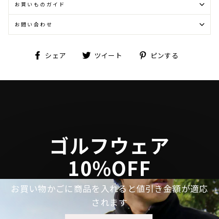
お買いものガイド
お問い合わせ
Facebook
Twitter
Pinterest
シェア
ツイート
ピンする
で
に
で
シ
投
ピ
ェ
稿
ン
ア
す
す
す
る
る
る
ゴルフウェア
10%OFF
お買い物かごに商品を入れると値引き金額が適応
されます