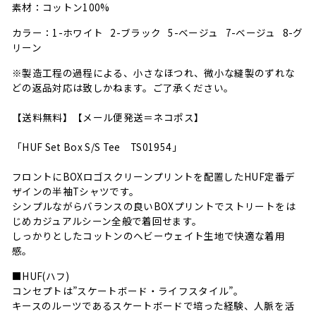
素材：コットン100%
カラー：1-ホワイト 2-ブラック 5-ベージュ 7-ベージュ 8-グ
リーン
※製造工程の過程による、小さなほつれ、微小な縫製のずれな
どの返品対応は致しかねます。ご了承ください。
【送料無料】【メール便発送＝ネコポス】
「HUF Set Box S/S Tee TS01954」
フロントにBOXロゴスクリーンプリントを配置したHUF定番デ
ザインの半袖Tシャツです。
シンプルながらバランスの良いBOXプリントでストリートをは
じめカジュアルシーン全般で着回せます。
しっかりとしたコットンのヘビーウェイト生地で快適な着用
感。
■HUF(ハフ)
コンセプトは”スケートボード・ライフスタイル”。
キースのルーツであるスケートボードで培った経験、人脈を活