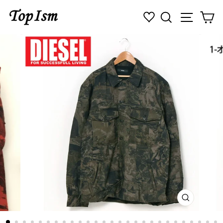
コ
検索
ナビゲ
カ
ン
テ
ン
ツ
に
ス
キ
ッ
プ
す
る
閉
じ
る