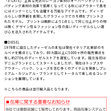
「S-LATE」 上質な光沢のレーヨン素材のオーバーシャツです。
パディング素材の効果で肌寒くなってくる秋にはアウターで真冬
にはインナーとしても活躍する万能なアイテムです。 ディーゼ
ルらしい世界観を表現したグラフィックでカモ柄をプリントさ
れたモデル。 プリントは裁断により1点として同じ仕上がりの物
は無く デザイン性＆ファッション性の高いディーゼルらしい遊
び心を注入されたアイテムです。
■DIESEL
1978年に設立したディーゼルの本社は現在イタリア北東部のモ
ルベナを拠点としており、80カ国以上に5000ヶ所の販売拠点を
有し約270ものディーゼルストアを運営しています。設立当初は
デニムブランドとしてスタートしましたが、現在はトップスや
アウター、バック、シューズを含む多くのアイテムを発表しプレ
ミアム・カジュアル・ブランドとしてトータルで楽しめるコレク
ションを展開しています。
※こちらの商品は並行輸入品となります。