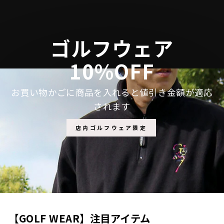
す
る
る
る
ゴルフウェア
10%OFF
お買い物かごに商品を入れると値引き金額が適応
されます
店内ゴルフウェア限定
【GOLF WEAR】注目アイテム