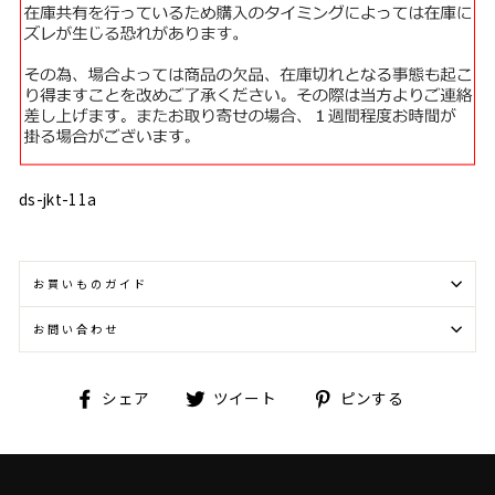
ds-jkt-11a
お買いものガイド
お問い合わせ
Facebook
Twitter
Pinterest
シェア
ツイート
ピンする
で
に
で
シ
投
ピ
ェ
稿
ン
ア
す
す