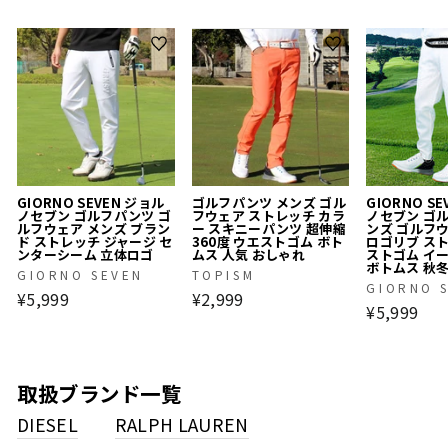
GIORNO SEVEN ジョル
ゴルフパンツ メンズ ゴル
GIORNO S
ノセブン ゴルフパンツ ゴ
フウェア ストレッチ カラ
ノセブン ゴ
ルフウェア メンズ ブラン
ー スキニーパンツ 超伸縮
ンズ ゴルフ
ド ストレッチ ジャージ セ
360度 ウエストゴム ボト
ロゴリブ ス
ンターシーム 立体ロゴ
ムス 人気 おしゃれ
ストゴム イ
ボトムス 秋
GIORNO SEVEN
TOPISM
GIORNO 
¥5,999
¥2,999
¥5,999
取扱ブランド一覧
DIESEL
RALPH LAUREN