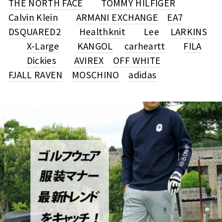
THE NORTH FACE
TOMMY HILFIGER
Calvin Klein
ARMANI EXCHANGE
EA7
DSQUARED2
Healthknit
Lee
LARKINS
X-Large
KANGOL
carheartt
FILA
Dickies
AVIREX
OFF WHITE
FJALL RAVEN
MOSCHINO
adidas