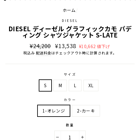
ホーム
/
DIESEL
DIESEL ディーゼル グラフィックカモ パデ
ィング シャツジャケット S-LATE
通
販
¥24,200
¥13,538
¥10,662 値下げ
常
売
税込み
配送料金
はチェックアウト時に計算されます。
価
価
格
格
サイズ
S
M
L
XL
カラー
1-オレンジ
2-カーキ
数量