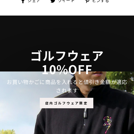
シェア
ツイート
ピンする
で
に
で
シ
投
ピ
ェ
稿
ン
ア
す
す
す
る
る
る
ゴルフウェア
10%OFF
お買い物かごに商品を入れると値引き金額が適応
されます
店内ゴルフウェア限定