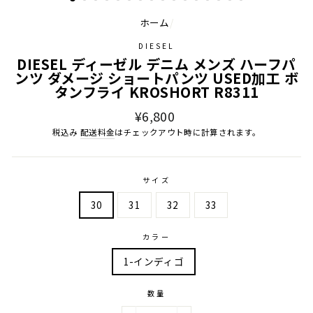
ホーム
/
DIESEL
DIESEL ディーゼル デニム メンズ ハーフパ
ンツ ダメージ ショートパンツ USED加工 ボ
タンフライ KROSHORT R8311
通
¥6,800
常
税込み
配送料金
はチェックアウト時に計算されます。
価
格
サイズ
30
31
32
33
カラー
1-インディゴ
数量