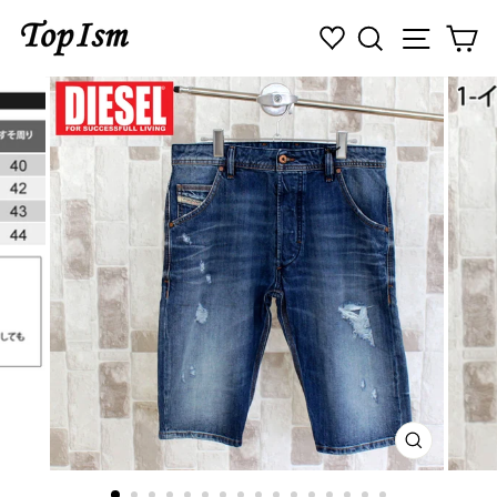
コ
検索
ナビゲ
カ
ン
テ
ン
ツ
に
ス
キ
ッ
プ
す
る
閉
じ
る