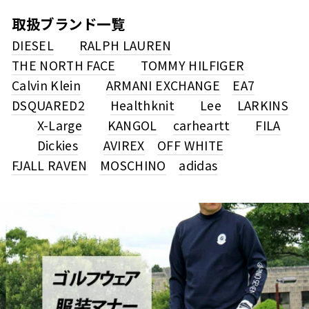
取扱ブランド一覧
DIESEL
RALPH LAUREN
THE NORTH FACE
TOMMY HILFIGER
Calvin Klein
ARMANI EXCHANGE
EA7
DSQUARED2
Healthknit
Lee
LARKINS
X-Large
KANGOL
carheartt
FILA
Dickies
AVIREX
OFF WHITE
FJALL RAVEN
MOSCHINO
adidas