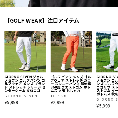
【GOLF WEAR】注目アイテム
GIORNO SEVEN ジョル
ゴルフパンツ メンズ ゴル
GIORNO S
ノセブン ゴルフパンツ ゴ
フウェア ストレッチ カラ
ノセブン ゴ
ルフウェア メンズ ブラン
ー スキニーパンツ 超伸縮
ンズ ゴルフ
ド ストレッチ ジャージ セ
360度 ウエストゴム ボト
ロゴリブ ス
ンターシーム 立体ロゴ
ムス 人気 おしゃれ
ストゴム イ
ボトムス 秋
GIORNO SEVEN
TOPISM
GIORNO 
¥5,999
¥2,999
¥5,999