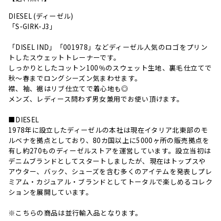
DIESEL (ディーゼル)
「S-GIRK-J3」
「DISEL IND」「001978」などディーゼル人気のロゴをプリン
トしたスウェットトレーナーです。
しっかりとしたコットン100％のスウェット生地、裏毛仕立てで
秋～春までロングシーズン気まわせます。
襟、袖、裾はリブ仕立てで着心地も◎
メンズ、レディース問わず男女兼用でお使い頂けます。
■DIESEL
1978年に設立したディーゼルの本社は現在イタリア北東部のモ
ルベナを拠点としており、80カ国以上に5000ヶ所の販売拠点を
有し約270ものディーゼルストアを運営しています。設立当初は
デニムブランドとしてスタートしましたが、現在はトップスや
アウター、バック、シューズを含む多くのアイテムを発表しプレ
ミアム・カジュアル・ブランドとしてトータルで楽しめるコレク
ションを展開しています。
※こちらの商品は並行輸入品となります。