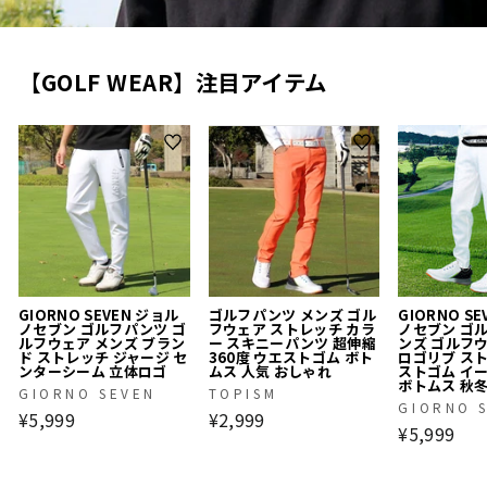
【GOLF WEAR】注目アイテム
GIORNO SEVEN ジョル
ゴルフパンツ メンズ ゴル
GIORNO S
ノセブン ゴルフパンツ ゴ
フウェア ストレッチ カラ
ノセブン ゴ
ルフウェア メンズ ブラン
ー スキニーパンツ 超伸縮
ンズ ゴルフ
ド ストレッチ ジャージ セ
360度 ウエストゴム ボト
ロゴリブ ス
ンターシーム 立体ロゴ
ムス 人気 おしゃれ
ストゴム イ
ボトムス 秋
GIORNO SEVEN
TOPISM
GIORNO 
¥5,999
¥2,999
¥5,999