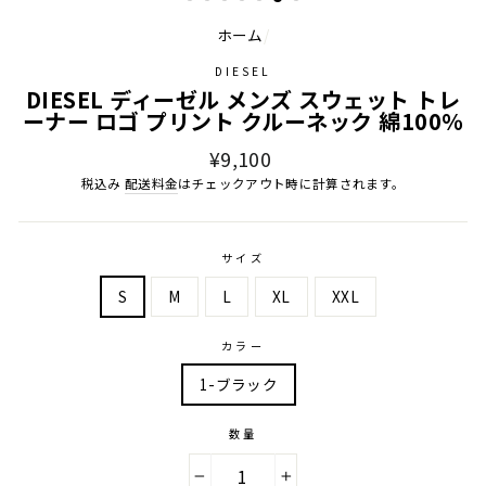
ホーム
/
DIESEL
DIESEL ディーゼル メンズ スウェット トレ
ーナー ロゴ プリント クルーネック 綿100％
通
¥9,100
常
税込み
配送料金
はチェックアウト時に計算されます。
価
格
サイズ
S
M
L
XL
XXL
カラー
1-ブラック
数量