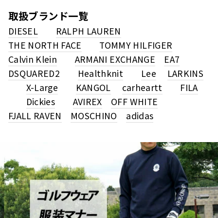
取扱ブランド一覧
DIESEL
RALPH LAUREN
THE NORTH FACE
TOMMY HILFIGER
Calvin Klein
ARMANI EXCHANGE
EA7
DSQUARED2
Healthknit
Lee
LARKINS
X-Large
KANGOL
carheartt
FILA
Dickies
AVIREX
OFF WHITE
FJALL RAVEN
MOSCHINO
adidas