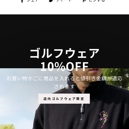
で
に
で
シ
投
ピ
ェ
稿
ン
ア
す
す
す
る
る
る
ゴルフウェア
10%OFF
お買い物かごに商品を入れると値引き金額が適応
されます
店内ゴルフウェア限定