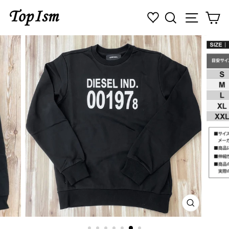
コ
検索
ナビゲ
カ
ン
テ
ン
ツ
に
ス
キ
ッ
プ
す
る
閉
じ
る