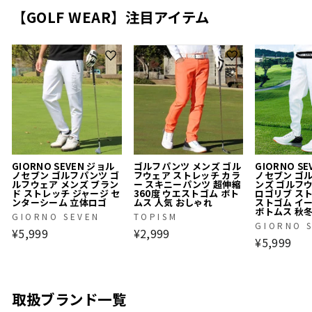
【GOLF WEAR】注目アイテム
GIORNO SEVEN ジョル
ゴルフパンツ メンズ ゴル
GIORNO S
ノセブン ゴルフパンツ ゴ
フウェア ストレッチ カラ
ノセブン ゴ
ルフウェア メンズ ブラン
ー スキニーパンツ 超伸縮
ンズ ゴルフ
ド ストレッチ ジャージ セ
360度 ウエストゴム ボト
ロゴリブ ス
ンターシーム 立体ロゴ
ムス 人気 おしゃれ
ストゴム イ
ボトムス 秋
GIORNO SEVEN
TOPISM
GIORNO 
¥5,999
¥2,999
¥5,999
取扱ブランド一覧