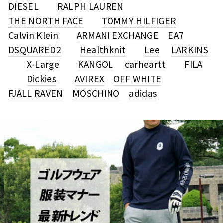
DIESEL
RALPH LAUREN
THE NORTH FACE
TOMMY HILFIGER
Calvin Klein
ARMANI EXCHANGE
EA7
DSQUARED2
Healthknit
Lee
LARKINS
X-Large
KANGOL
carheartt
FILA
Dickies
AVIREX
OFF WHITE
FJALL RAVEN
MOSCHINO
adidas