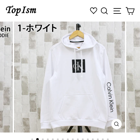
コ
検索
ナビゲ
カ
ン
テ
ン
ツ
に
ス
キ
ッ
プ
す
る
閉
じ
る