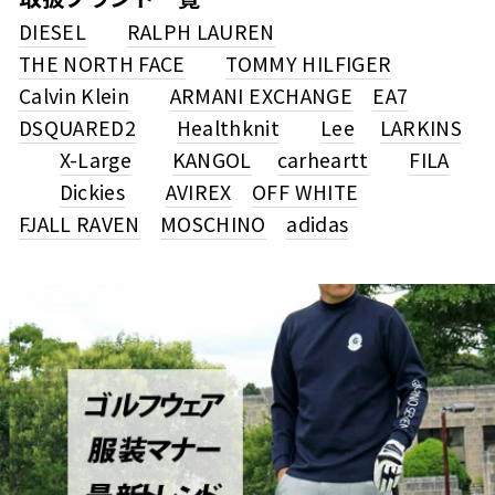
DIESEL
RALPH LAUREN
THE NORTH FACE
TOMMY HILFIGER
Calvin Klein
ARMANI EXCHANGE
EA7
DSQUARED2
Healthknit
Lee
LARKINS
X-Large
KANGOL
carheartt
FILA
Dickies
AVIREX
OFF WHITE
FJALL RAVEN
MOSCHINO
adidas