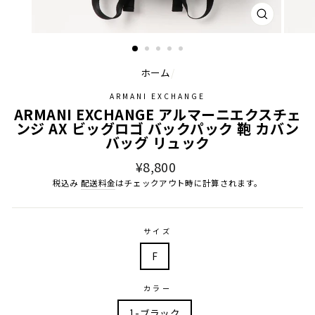
閉
じ
る
ホーム
/
ARMANI EXCHANGE
ARMANI EXCHANGE アルマーニエクスチェ
ンジ AX ビッグロゴ バックパック 鞄 カバン
バッグ リュック
通
¥8,800
常
税込み
配送料金
はチェックアウト時に計算されます。
価
格
サイズ
F
カラー
1-ブラック