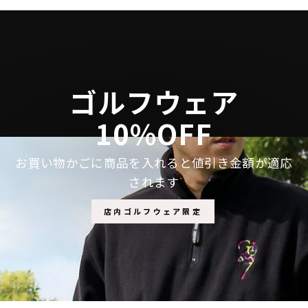
シ
投
ピ
ェ
稿
ン
ア
す
す
す
る
る
る
ゴルフウェア
10%OFF
お買い物かごに商品を入れると値引き金額が適応
されます
店内ゴルフウェア限定