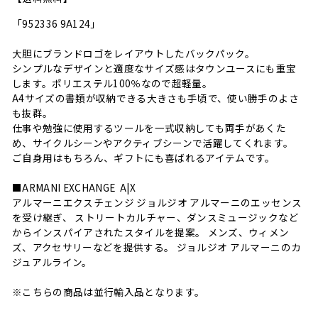
「952336 9A124」
大胆にブランドロゴをレイアウトしたバックパック。
シンプルなデザインと適度なサイズ感はタウンユースにも重宝
します。ポリエステル100％なので超軽量。
A4サイズの書類が収納できる大きさも手頃で、使い勝手のよさ
も抜群。
仕事や勉強に使用するツールを一式収納しても両手があくた
め、サイクルシーンやアクティブシーンで活躍してくれます。
ご自身用はもちろん、ギフトにも喜ばれるアイテムです。
■ARMANI EXCHANG
E
A|X
アルマーニエクスチェンジ ジョルジオ アルマーニのエッセンス
を受け継ぎ、 ストリートカルチャー、ダンスミュージックなど
からインスパイアされたスタイルを提案。 メンズ、ウィメン
ズ、アクセサリーなどを提供する。 ジョルジオ アルマーニのカ
ジュアルライン。
※こちらの商品は並行輸入品となります。