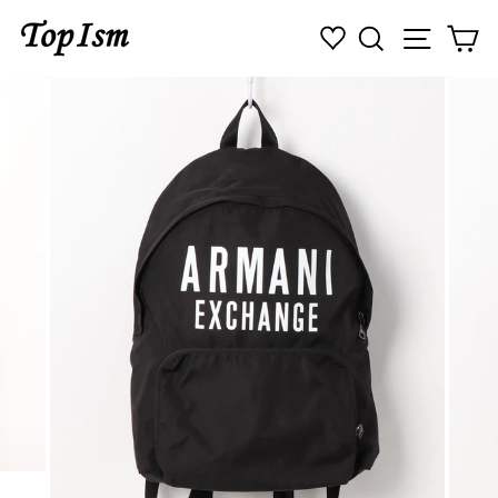
コ
検索
ナビゲ
カ
ン
テ
ン
ツ
に
ス
キ
ッ
プ
す
る