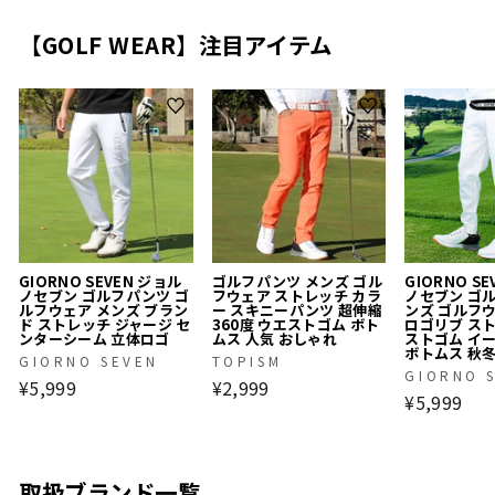
【GOLF WEAR】注目アイテム
GIORNO SEVEN ジョル
ゴルフパンツ メンズ ゴル
GIORNO S
ノセブン ゴルフパンツ ゴ
フウェア ストレッチ カラ
ノセブン ゴ
ルフウェア メンズ ブラン
ー スキニーパンツ 超伸縮
ンズ ゴルフ
ド ストレッチ ジャージ セ
360度 ウエストゴム ボト
ロゴリブ ス
ンターシーム 立体ロゴ
ムス 人気 おしゃれ
ストゴム イ
ボトムス 秋
GIORNO SEVEN
TOPISM
GIORNO 
¥5,999
¥2,999
¥5,999
取扱ブランド一覧