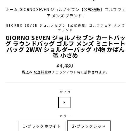
ホーム
/
GIORNO SEVEN ジョルノセブン【公式通販】ゴルフウェ
ア メンズ ブランド
/
GIORNO SEVEN ジョルノセブン【公式通販】ゴルフウェア メンズ
ブランド
GIORNO SEVEN ジョルノセブン カートバッ
グ ラウンドバッグ ゴルフ メンズ ミニトート
バッグ 2WAY ショルダーバッグ 小物 かばん
鞄 小さめ
通
¥4,480
常
税込み
配送料金
はチェックアウト時に計算されます。
価
格
サイズ
F
カラー
1-ブラックホワイト
2-ブラックレッド