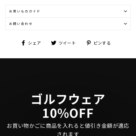
お買いものガイド
お問い合わせ
Facebook
Twitter
Pinterest
シェア
ツイート
ピンする
で
に
で
シ
投
ピ
ェ
稿
ン
ア
す
す
す
る
る
る
ゴルフウェア
10%OFF
お買い物かごに商品を入れると値引き金額が適応
されます