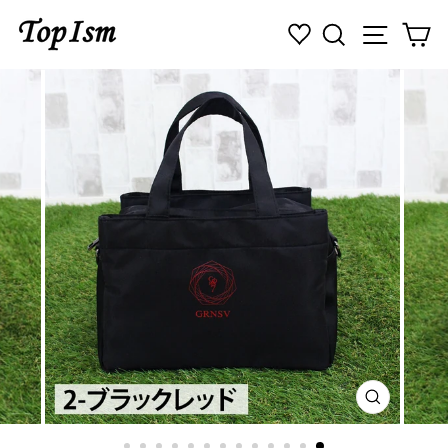
コ
検索
ナビゲ
カ
ン
テ
ン
ツ
に
ス
キ
ッ
プ
す
る
閉
じ
る