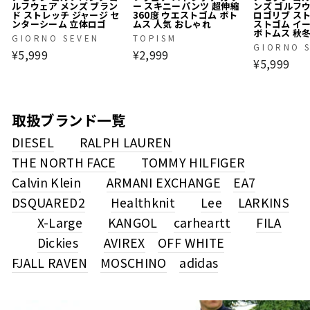
ルフウェア メンズ ブラン
ー スキニーパンツ 超伸縮
ンズ ゴルフ
ド ストレッチ ジャージ セ
360度 ウエストゴム ボト
ロゴリブ ス
ンターシーム 立体ロゴ
ムス 人気 おしゃれ
ストゴム イ
ボトムス 秋
GIORNO SEVEN
TOPISM
GIORNO 
¥5,999
¥2,999
¥5,999
取扱ブランド一覧
DIESEL
RALPH LAUREN
THE NORTH FACE
TOMMY HILFIGER
Calvin Klein
ARMANI EXCHANGE
EA7
DSQUARED2
Healthknit
Lee
LARKINS
X-Large
KANGOL
carheartt
FILA
Dickies
AVIREX
OFF WHITE
FJALL RAVEN
MOSCHINO
adidas