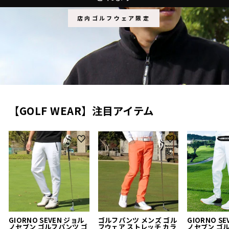
店内ゴルフウェア限定
【GOLF WEAR】注目アイテム
GIORNO SEVEN ジョル
ゴルフパンツ メンズ ゴル
GIORNO S
ノセブン ゴルフパンツ ゴ
フウェア ストレッチ カラ
ノセブン ゴ