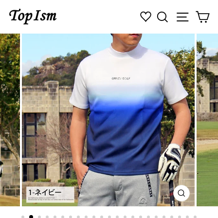
コ
検索
ナビゲ
カ
ン
テ
ン
ツ
に
ス
キ
ッ
プ
す
る
閉
じ
る