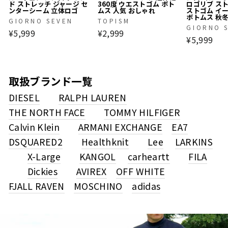
ド ストレッチ ジャージ セ
360度 ウエストゴム ボト
ロゴリブ ス
ンターシーム 立体ロゴ
ムス 人気 おしゃれ
ストゴム イ
ボトムス 秋
GIORNO SEVEN
TOPISM
GIORNO 
¥5,999
¥2,999
¥5,999
取扱ブランド一覧
DIESEL
RALPH LAUREN
THE NORTH FACE
TOMMY HILFIGER
Calvin Klein
ARMANI EXCHANGE
EA7
DSQUARED2
Healthknit
Lee
LARKINS
X-Large
KANGOL
carheartt
FILA
Dickies
AVIREX
OFF WHITE
FJALL RAVEN
MOSCHINO
adidas