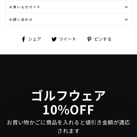
お買いものガイド
お問い合わせ
Facebook
Twitter
Pinterest
シェア
ツイート
ピンする
で
に
で
シ
投
ピ
ェ
稿
ン
ア
す
す
す
る
る
る
ゴルフウェア
10%OFF
お買い物かごに商品を入れると値引き金額が適応
されます