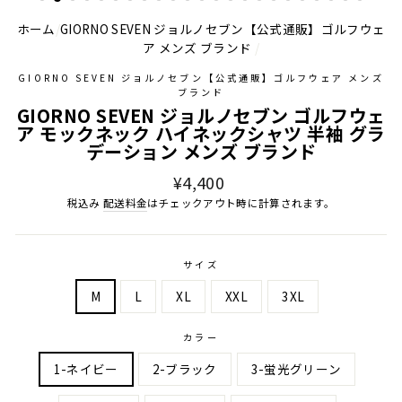
ホーム
/
GIORNO SEVEN ジョルノセブン【公式通販】ゴルフウェ
ア メンズ ブランド
/
GIORNO SEVEN ジョルノセブン【公式通販】ゴルフウェア メンズ
ブランド
GIORNO SEVEN ジョルノセブン ゴルフウェ
ア モックネック ハイネックシャツ 半袖 グラ
デーション メンズ ブランド
通
¥4,400
常
税込み
配送料金
はチェックアウト時に計算されます。
価
格
サイズ
M
L
XL
XXL
3XL
カラー
1-ネイビー
2-ブラック
3-蛍光グリーン