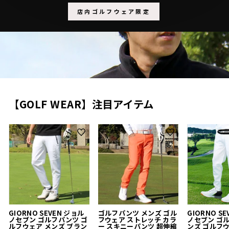
店内ゴルフウェア限定
【GOLF WEAR】注目アイテム
GIORNO SEVEN ジョル
ゴルフパンツ メンズ ゴル
GIORNO S
ノセブン ゴルフパンツ ゴ
フウェア ストレッチ カラ
ノセブン ゴ
ルフウェア メンズ ブラン
ー スキニーパンツ 超伸縮
ンズ ゴルフ