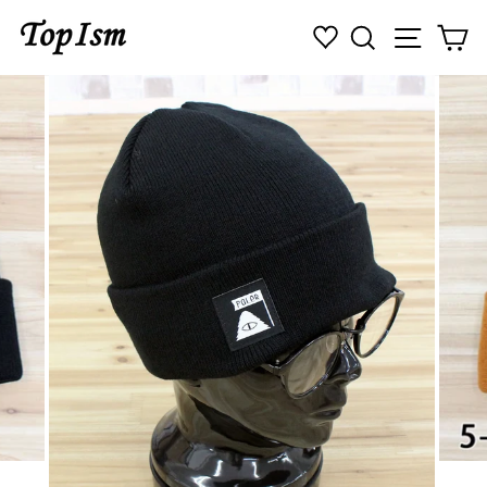
コ
検索
ナビゲ
カ
ン
テ
ン
ツ
に
ス
キ
ッ
プ
す
る