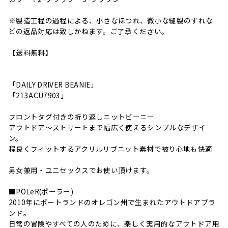
※製造工程の過程による、小さなほつれ、微小な縫製のずれな
どの返品対応は致しかねます。ご了承ください。
【送料無料】
「DAILY DRIVER BEANIE」
「213ACU7903」
フロントタグ付きの折り返しニットビーニー
アウトドア～ストリートまで幅広く使えるシンプルなデザイ
ン。
程良くフィットするアクリルリブニット素材で被り心地も快適
男女兼用・ユニセックスでお使い頂けます。
■POLeR(ポーラー)
2010年にポートランドのオレゴン州で生まれたアウトドアブラ
ンド。
日常の冒険やすべての人のために、楽しく実用的なアウトドア用