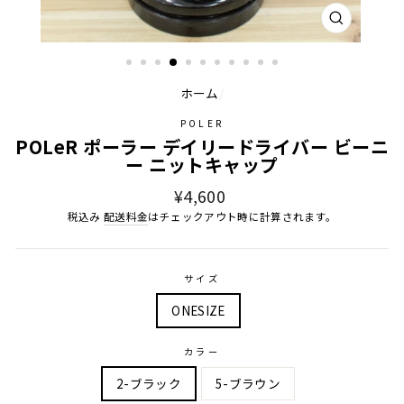
閉
じ
る
ホーム
/
POLER
POLeR ポーラー デイリードライバー ビーニ
ー ニットキャップ
通
¥4,600
常
税込み
配送料金
はチェックアウト時に計算されます。
価
格
サイズ
ONESIZE
カラー
2-ブラック
5-ブラウン