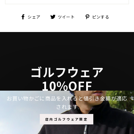
Facebook
Twitter
Pinterest
シェア
ツイート
ピンする
で
に
で
シ
投
ピ
ェ
稿
ン
ア
す
す
す
る
る
る
ゴルフウェア
10%OFF
お買い物かごに商品を入れると値引き金額が適応
されます
店内ゴルフウェア限定