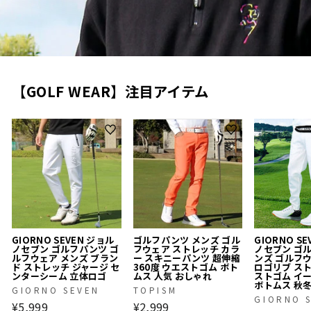
【GOLF WEAR】注目アイテム
GIORNO SEVEN ジョル
ゴルフパンツ メンズ ゴル
GIORNO S
ノセブン ゴルフパンツ ゴ
フウェア ストレッチ カラ
ノセブン ゴ
ルフウェア メンズ ブラン
ー スキニーパンツ 超伸縮
ンズ ゴルフ
ド ストレッチ ジャージ セ
360度 ウエストゴム ボト
ロゴリブ ス
ンターシーム 立体ロゴ
ムス 人気 おしゃれ
ストゴム イ
ボトムス 秋
GIORNO SEVEN
TOPISM
GIORNO 
¥5,999
¥2,999