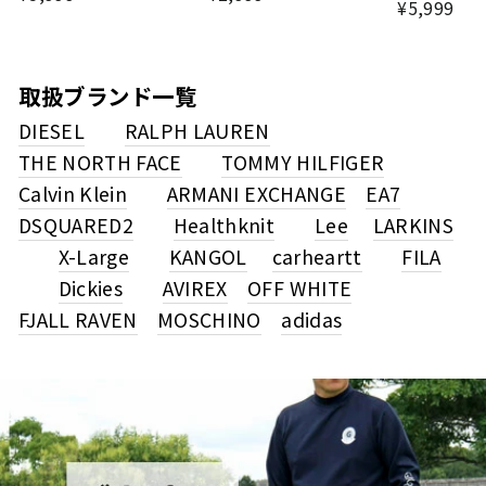
¥5,999
取扱ブランド一覧
DIESEL
RALPH LAUREN
THE NORTH FACE
TOMMY HILFIGER
Calvin Klein
ARMANI EXCHANGE
EA7
DSQUARED2
Healthknit
Lee
LARKINS
X-Large
KANGOL
carheartt
FILA
Dickies
AVIREX
OFF WHITE
FJALL RAVEN
MOSCHINO
adidas