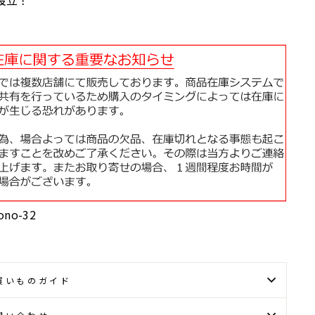
設立！
ono-32
買いものガイド