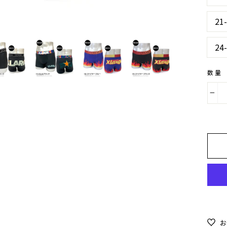
2
2
数量
−
お