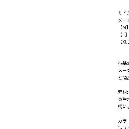
サイ
メー
【M】
【L】
【XL
※基
メー
と商
素材:
身生
柄に
カラ
1-