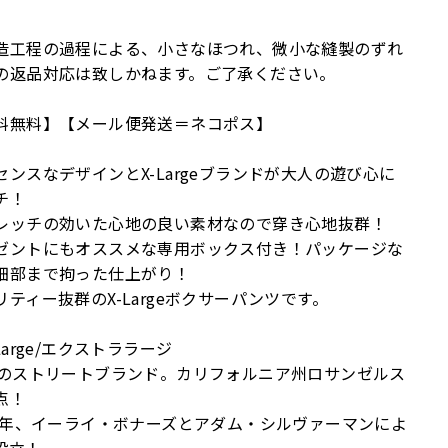
造工程の過程による、小さなほつれ、微小な縫製のずれ
の返品対応は致しかねます。ご了承ください。
料無料】【メール便発送＝ネコポス】
センスなデザインとX-Largeブランドが大人の遊び心に
チ！
レッチの効いた心地の良い素材なので穿き心地抜群！
ゼントにもオススメな専用ボックス付き！パッケージな
細部まで拘った仕上がり！
リティー抜群のX-Largeボクサーパンツです。
Large/エクストララージ
発のストリートブランド。カリフォルニア州ロサンゼルス
点！
91年、イーライ・ボナーズとアダム・シルヴァーマンによ