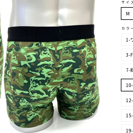
サイ
M
カラ
1
3
7
1
1
15
1