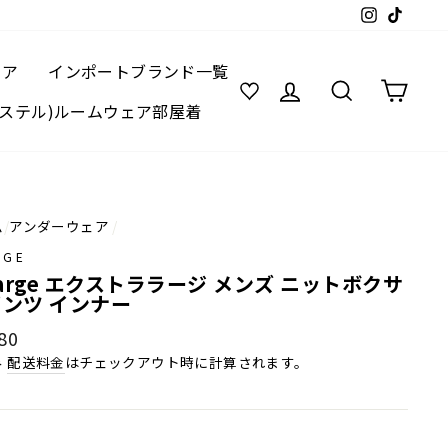
Instagram
TikTok
ェア
インポートブランド一覧
ログイン
検索
カー
(レステル)ルームウェア部屋着
ム
/
アンダーウェア
/
RGE
Large エクストララージ メンズ ニットボクサ
ンツ インナー
80
み
配送料金
はチェックアウト時に計算されます。