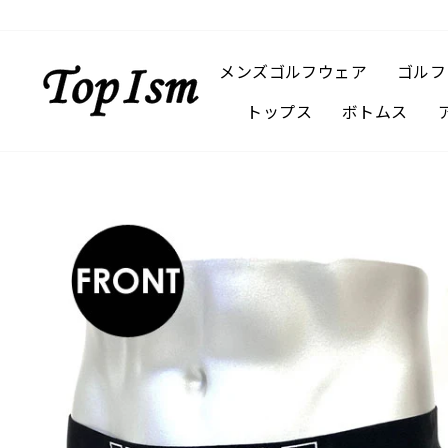
コ
ン
テ
メンズゴルフウェア
ゴルフ
ン
トップス
ボトムス
ツ
に
ス
キ
ッ
プ
す
る