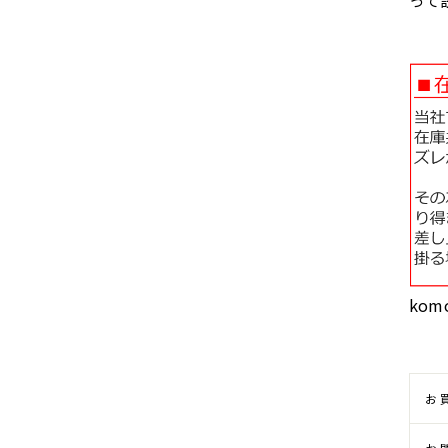
って
kom
お