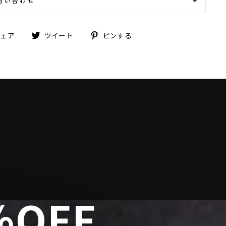
問い合わせ
Facebook
Twitter
Pinterest
シェア
ツイート
ピンする
で
に
で
シ
投
ピ
ェ
稿
ン
ア
す
す
す
る
る
る
OFF