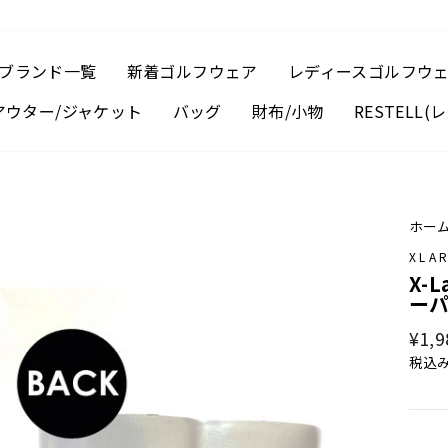
ブランド一覧
新着ゴルフウェア
レディースゴルフウ
アウター/ジャケット
バッグ
財布/小物
RESTELL
ホー
XLA
X-
ーパ
通
¥1,9
常
税込
価
格