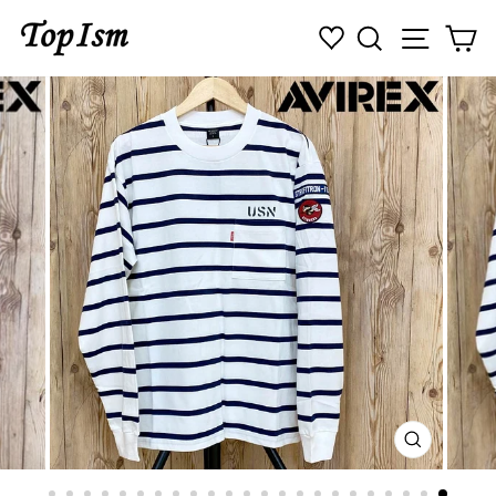
コ
検索
ナビゲ
カ
ン
テ
ン
ツ
に
ス
キ
ッ
プ
す
る
閉
じ
る