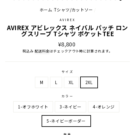
ホーム
/
Tシャツ/カットソー
/
AVIREX
AVIREX アビレックス ネイバル パッチ ロン
グスリーブ Tシャツ ポケットTEE
通
¥8,800
常
税込み
配送料金
はチェックアウト時に計算されます。
価
格
サイズ
M
L
XL
2XL
カラー
1-オフホワイト
3-ネイビー
4-オレンジ
5-ネイビーボーダー
数量