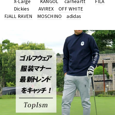
X-Large
KANGOL
carheartt
FILA
Dickies
AVIREX
OFF WHITE
FJALL RAVEN
MOSCHINO
adidas