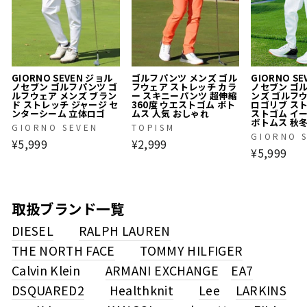
GIORNO SEVEN ジョル
ゴルフパンツ メンズ ゴル
GIORNO S
ノセブン ゴルフパンツ ゴ
フウェア ストレッチ カラ
ノセブン ゴ
ルフウェア メンズ ブラン
ー スキニーパンツ 超伸縮
ンズ ゴルフ
ド ストレッチ ジャージ セ
360度 ウエストゴム ボト
ロゴリブ ス
ンターシーム 立体ロゴ
ムス 人気 おしゃれ
ストゴム イ
ボトムス 秋
GIORNO SEVEN
TOPISM
GIORNO 
¥5,999
¥2,999
¥5,999
取扱ブランド一覧
DIESEL
RALPH LAUREN
THE NORTH FACE
TOMMY HILFIGER
Calvin Klein
ARMANI EXCHANGE
EA7
DSQUARED2
Healthknit
Lee
LARKINS