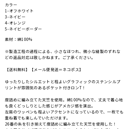
カラー
1-オフホワイト
3-ネイビー
4-オレンジ
5-ネイビーボーダー
素材
：
綿100%
※製造工程の過程による、小さなほつれ、微小な縫製のずれな
どの返品対応は致しかねます。ご了承ください。
【送料無料】【メール便発送＝ネコポス】
ゆったりしたシルエットと程よいグラフィックのステンシルプ
リントが雰囲気のあるポケット付きロンT！
度詰めに編み立てた天竺を使用。綿100%なので、丈夫で着心地
も良くどっしりとした感じがアメカジ感を演出。
左肩のワッペンも程よいアクセントになっているので、一枚でも
重ね着でも楽しんでいただけます。
26番の糸を引き揃えて度詰めに編み立てた天竺を使用した！