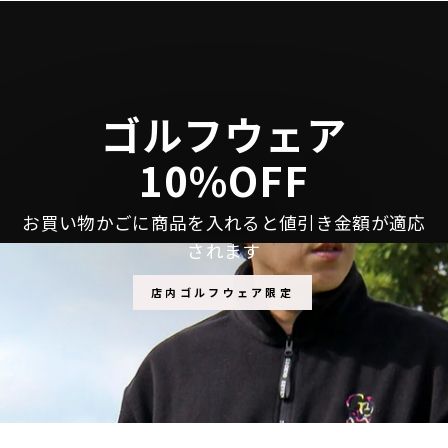
ェ
稿
ン
ア
す
す
す
る
る
る
ゴルフウェア
10%OFF
お買い物かごに商品を入れると値引き金額が適応
されます
店内ゴルフウェア限定