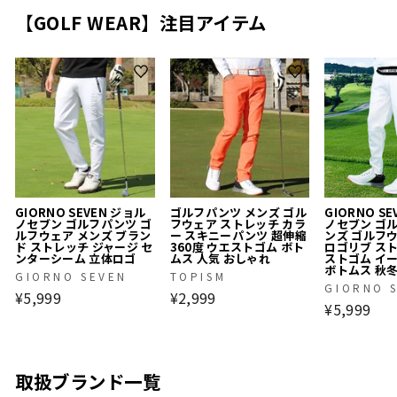
【GOLF WEAR】注目アイテム
GIORNO SEVEN ジョル
ゴルフパンツ メンズ ゴル
GIORNO S
ノセブン ゴルフパンツ ゴ
フウェア ストレッチ カラ
ノセブン ゴ
ルフウェア メンズ ブラン
ー スキニーパンツ 超伸縮
ンズ ゴルフ
ド ストレッチ ジャージ セ
360度 ウエストゴム ボト
ロゴリブ ス
ンターシーム 立体ロゴ
ムス 人気 おしゃれ
ストゴム イ
ボトムス 秋
GIORNO SEVEN
TOPISM
GIORNO 
¥5,999
¥2,999
¥5,999
取扱ブランド一覧