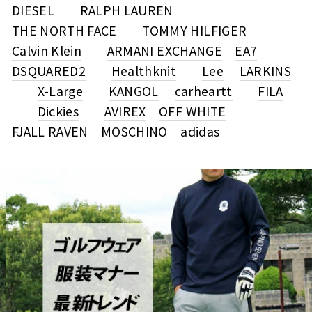
DIESEL
RALPH LAUREN
THE NORTH FACE
TOMMY HILFIGER
Calvin Klein
ARMANI EXCHANGE
EA7
DSQUARED2
Healthknit
Lee
LARKINS
X-Large
KANGOL
carheartt
FILA
Dickies
AVIREX
OFF WHITE
FJALL RAVEN
MOSCHINO
adidas