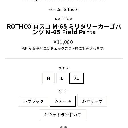
ホーム
/
Rothco
/
ROTHCO
ROTHCO ロスコ M-65 ミリタリーカーゴパ
ンツ M-65 Field Pants
通
¥11,000
常
税込み
配送料金
はチェックアウト時に計算されます。
価
格
サイズ
M
L
XL
カラー
1-ブラック
2-カーキ
3-オリーブ
4-ウッドランドカモ
数量