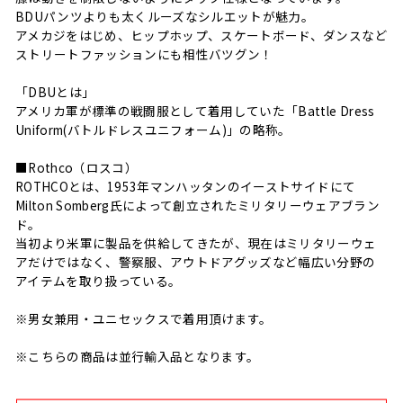
BDUパンツよりも太くルーズなシルエットが魅力。
アメカジをはじめ、ヒップホップ、スケートボード、ダンスなど
ストリートファッションにも相性バツグン！
「DBUとは」
アメリカ軍が標準の戦闘服として着用していた「Battle Dress
Uniform(バトルドレスユニフォーム)」の略称。
■Rothco（ロスコ）
ROTHCOとは、1953年マンハッタンのイーストサイドにて
Milton Somberg氏によって創立されたミリタリーウェアブラン
ド。
当初より米軍に製品を供給してきたが、現在はミリタリーウェ
アだけではなく、警察服、アウトドアグッズなど幅広い分野の
アイテムを取り扱っている。
※男女兼用・ユニセックスで着用頂けます。
※こちらの商品は並行輸入品となります。