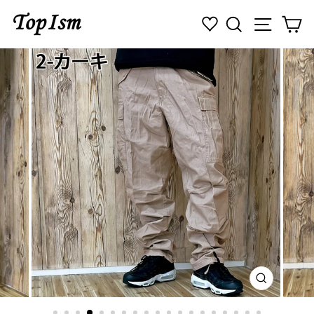
コ
検索
ナビゲ
カ
ン
テ
ン
ツ
に
ス
キ
ッ
プ
す
る
閉
じ
る