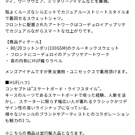
ティ、ワークウエア、ミリタリーアイテムなどを展開。
程よくルーズなシルエットでカジュアル～ストリートスタイルま
で着回せるスウェットシャツ。
フロントに配置されたアートワークはコーデュロイアップリケ
でカジュアルながらスマートな仕上がりです。
【商品ディテール】
・ 80/20コットンポリ(330GSM)のクルーネックスウェット
・ フロントにコーデュロイのアップリケアートワーク
・ 首の内側にHUF織りラベル
メンズアイテムですが男女兼用・ユニセックスで着用頂けます。
■HUF(ハフ)
コンセプトは”スケートボード・ライフスタイル”。
キースのルーツであるスケートボードで培った経験、人脈を活
かし、 スケーターに限らず幅広い人が着れるクラシックかつデ
ザイン性の高いラインナップになっている。
様々なジャンルのブランドやアーティストとのコラボレーション
も魅力の1つ。
※こちらの商品は並行輸入品となります。