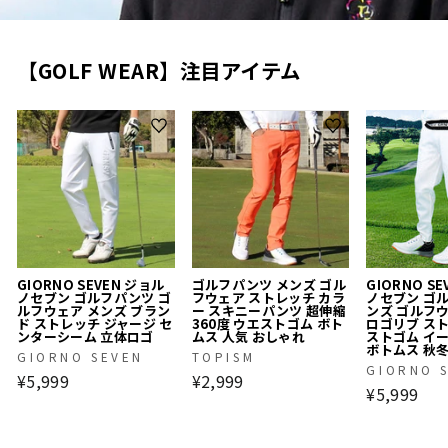
【GOLF WEAR】注目アイテム
GIORNO SEVEN ジョル
ゴルフパンツ メンズ ゴル
GIORNO S
ノセブン ゴルフパンツ ゴ
フウェア ストレッチ カラ
ノセブン ゴ
ルフウェア メンズ ブラン
ー スキニーパンツ 超伸縮
ンズ ゴルフ
ド ストレッチ ジャージ セ
360度 ウエストゴム ボト
ロゴリブ ス
ンターシーム 立体ロゴ
ムス 人気 おしゃれ
ストゴム イ
ボトムス 秋
GIORNO SEVEN
TOPISM
GIORNO 
¥5,999
¥2,999
¥5,999