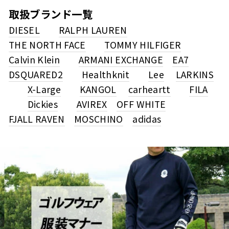
取扱ブランド一覧
DIESEL
RALPH LAUREN
THE NORTH FACE
TOMMY HILFIGER
Calvin Klein
ARMANI EXCHANGE
EA7
DSQUARED2
Healthknit
Lee
LARKINS
X-Large
KANGOL
carheartt
FILA
Dickies
AVIREX
OFF WHITE
FJALL RAVEN
MOSCHINO
adidas