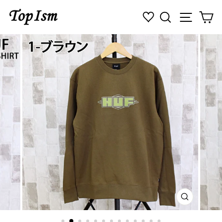
コ
検索
ナビゲ
カ
ン
テ
ン
ツ
に
ス
キ
ッ
プ
す
る
閉
じ
る