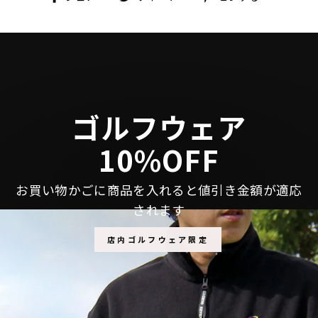
で
に
で
シ
投
ピ
ェ
稿
ン
ア
す
す
す
る
る
る
ゴルフウェア
10%OFF
お買い物かごに商品を入れると値引き金額が適応
されます
店内ゴルフウェア限定