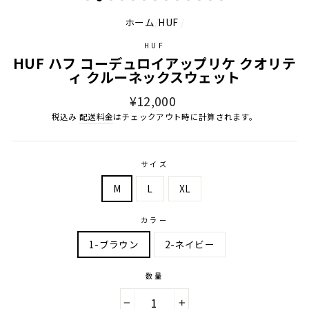
ホーム
/
HUF
/
HUF
HUF ハフ コーデュロイアップリケ クオリテ
ィ クルーネックスウェット
通
¥12,000
常
税込み
配送料金
はチェックアウト時に計算されます。
価
格
サイズ
M
L
XL
カラー
1-ブラウン
2-ネイビー
数量