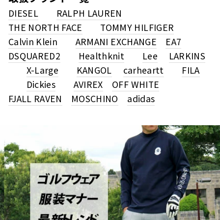
DIESEL
RALPH LAUREN
THE NORTH FACE
TOMMY HILFIGER
Calvin Klein
ARMANI EXCHANGE
EA7
DSQUARED2
Healthknit
Lee
LARKINS
X-Large
KANGOL
carheartt
FILA
Dickies
AVIREX
OFF WHITE
FJALL RAVEN
MOSCHINO
adidas