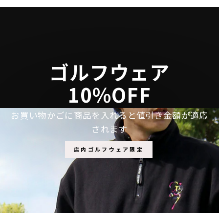
シ
投
ピ
ェ
稿
ン
ア
す
す
す
る
る
る
ゴルフウェア
10%OFF
お買い物かごに商品を入れると値引き金額が適応
されます
店内ゴルフウェア限定