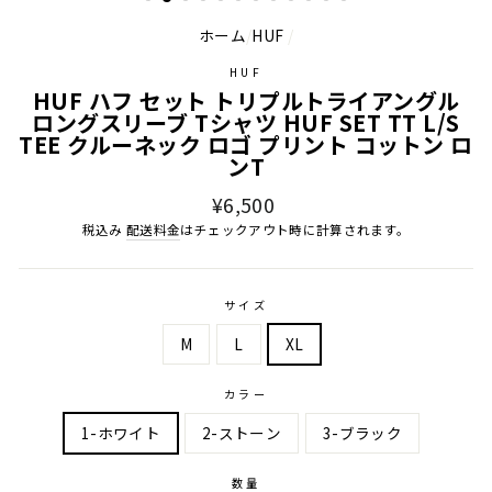
ホーム
/
HUF
/
HUF
HUF ハフ セット トリプルトライアングル
ロングスリーブ Tシャツ HUF SET TT L/S
TEE クルーネック ロゴ プリント コットン ロ
ンT
通
¥6,500
常
税込み
配送料金
はチェックアウト時に計算されます。
価
格
サイズ
M
L
XL
カラー
1-ホワイト
2-ストーン
3-ブラック
数量