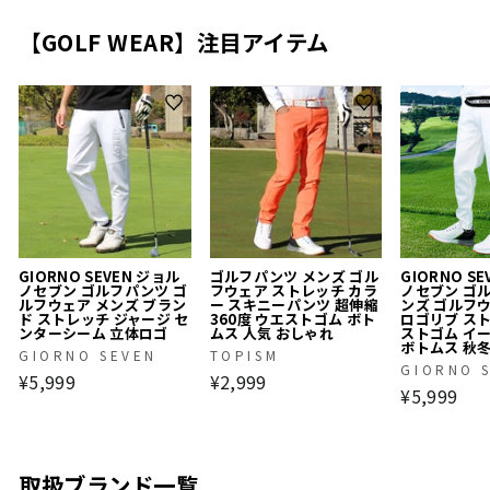
【GOLF WEAR】注目アイテム
GIORNO SEVEN ジョル
ゴルフパンツ メンズ ゴル
GIORNO S
ノセブン ゴルフパンツ ゴ
フウェア ストレッチ カラ
ノセブン ゴ
ルフウェア メンズ ブラン
ー スキニーパンツ 超伸縮
ンズ ゴルフ
ド ストレッチ ジャージ セ
360度 ウエストゴム ボト
ロゴリブ ス
ンターシーム 立体ロゴ
ムス 人気 おしゃれ
ストゴム イ
ボトムス 秋
GIORNO SEVEN
TOPISM
GIORNO 
¥5,999
¥2,999
¥5,999
取扱ブランド一覧