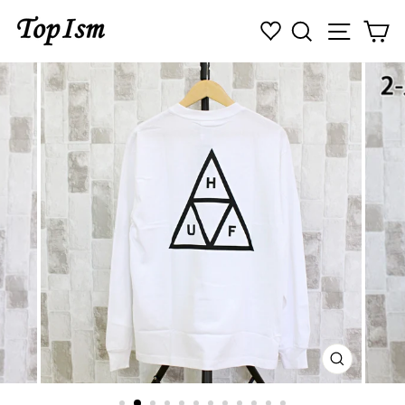
コ
検索
ナビゲ
カ
ン
テ
ン
ツ
に
ス
キ
ッ
プ
す
る
閉
じ
る