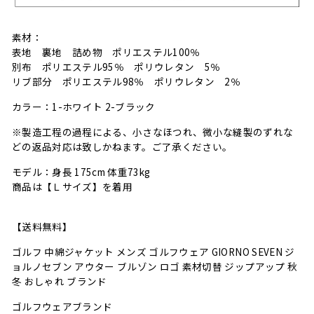
素材：
表地 裏地 詰め物 ポリエステル100％
別布 ポリエステル95％ ポリウレタン 5％
リブ部分 ポリエステル98％ ポリウレタン 2％
カラー：1-ホワイト 2-ブラック
※製造工程の過程による、小さなほつれ、微小な縫製のずれな
どの返品対応は致しかねます。ご了承ください。
モデル：身長 175cm 体重73kg
商品は【Ｌサイズ】を着用
【送料無料】
ゴルフ 中綿ジャケット メンズ ゴルフウェア GIORNO SEVEN ジ
ョルノセブン アウター ブルゾン ロゴ 素材切替 ジップアップ 秋
冬 おしゃれ ブランド
ゴルフウェアブランド