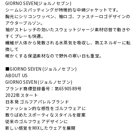
GIORNO SEVEN(ジョルノセブン)
シームレスパッティングが特徴的な中綿ジャケットです。
胸元にシリコンワッペン、袖ロゴ、ファスナーロゴデザインの
アウターブルゾン。
袖がストレッチの効いたスウェットジャージ素材切替で動きや
すくプレーも快適。
繊維が人体から発散される水蒸気を吸収し、熱エネルギーに転
換して
暖かくする保温素材なので野外の寒い日も重宝。
■GIORNO SEVEN (ジョルノセブン)
ABOUT US
GIORNO SEVEN (ジョルノセブン)
ブランド商標登録番号：第6590589号
2022年スタート
日本発 ゴルフアパレルブランド
ファッション的な感性をゴルフウェアに
散りばめたスポーティなスタイルを提案
従来のゴルフウェアデザインに
新しい感覚をMIXしたウェアを展開