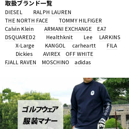
取扱ブランド一覧
DIESEL
RALPH LAUREN
THE NORTH FACE
TOMMY HILFIGER
Calvin Klein
ARMANI EXCHANGE
EA7
DSQUARED2
Healthknit
Lee
LARKINS
X-Large
KANGOL
carheartt
FILA
Dickies
AVIREX
OFF WHITE
FJALL RAVEN
MOSCHINO
adidas