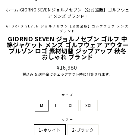
ホーム
/
GIORNO SEVEN ジョルノセブン【公式通販】ゴルフウェ
ア メンズ ブランド
/
GIORNO SEVEN ジョルノセブン【公式通販】ゴルフウェア メンズ
ブランド
GIORNO SEVEN ジョルノセブン ゴルフ 中
綿ジャケット メンズ ゴルフウェア アウター
ブルゾン ロゴ 素材切替 ジップアップ 秋冬
おしゃれ ブランド
通
¥16,980
常
税込み
配送料金
はチェックアウト時に計算されます。
価
格
サイズ
M
L
XL
XXL
カラー
1-ホワイト
2-ブラック