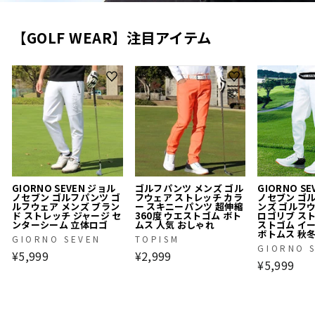
【GOLF WEAR】注目アイテム
GIORNO SEVEN ジョル
ゴルフパンツ メンズ ゴル
GIORNO S
ノセブン ゴルフパンツ ゴ
フウェア ストレッチ カラ
ノセブン ゴ
ルフウェア メンズ ブラン
ー スキニーパンツ 超伸縮
ンズ ゴルフ
ド ストレッチ ジャージ セ
360度 ウエストゴム ボト
ロゴリブ ス
ンターシーム 立体ロゴ
ムス 人気 おしゃれ
ストゴム イ
ボトムス 秋
GIORNO SEVEN
TOPISM
GIORNO 
¥5,999
¥2,999
¥5,999