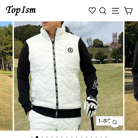
コ
検索
ナビゲ
カ
ン
テ
ン
ツ
に
ス
キ
ッ
プ
す
る
閉
じ
る