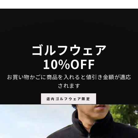
シ
投
ピ
ェ
稿
ン
ア
す
す
す
る
る
る
ゴルフウェア
10%OFF
お買い物かごに商品を入れると値引き金額が適応
されます
店内ゴルフウェア限定