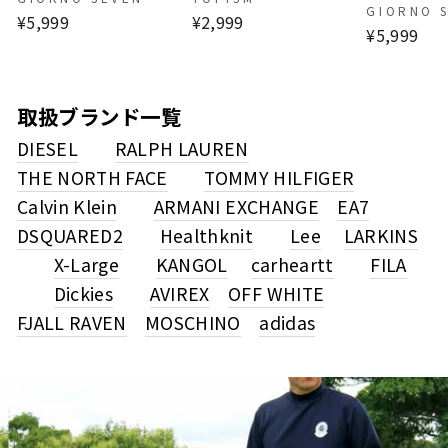
GIORNO 
¥5,999
¥2,999
¥5,999
取扱ブランド一覧
DIESEL
RALPH LAUREN
THE NORTH FACE
TOMMY HILFIGER
Calvin Klein
ARMANI EXCHANGE
EA7
DSQUARED2
Healthknit
Lee
LARKINS
X-Large
KANGOL
carheartt
FILA
Dickies
AVIREX
OFF WHITE
FJALL RAVEN
MOSCHINO
adidas