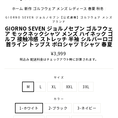
ホーム
/
新作 ゴルフウェア メンズ レディース 春夏 秋冬
/
GIORNO SEVEN ジョルノセブン【公式通販】ゴルフウェア メンズ
ブランド
GIORNO SEVEN ジョルノセブン ゴルフウェ
ア モックネックシャツ メンズ ハイネック ゴ
ルフ 接触冷感 ストレッチ 半袖 シルバーロゴ
首ライン トップス ポロシャツ Tシャツ 春夏
通
¥3,999
常
税込み
配送料金
はチェックアウト時に計算されます。
価
格
サイズ
M
L
XL
XXL
3XL
カラー
1-ホワイト
2-ブラック
3-ネイビー