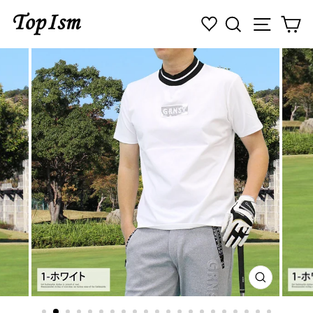
コ
検索
ナビゲ
カ
ン
テ
ン
ツ
に
ス
キ
ッ
プ
す
る
閉
じ
る