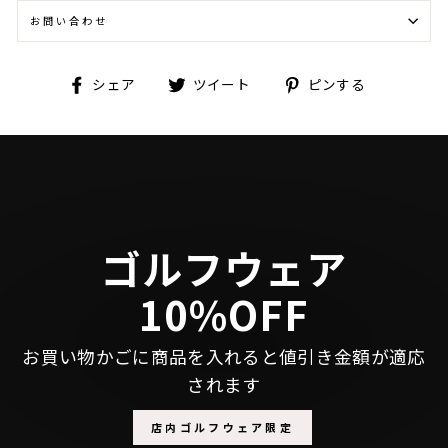
お問い合わせ
Facebook
Twitter
Pinterest
シェア
ツイート
ピンする
で
に
で
シ
投
ピ
ェ
稿
ン
ア
す
す
す
る
る
る
ゴルフウェア
10%OFF
お買い物かごに商品を入れると値引き金額が適応
されます
店内ゴルフウェア限定