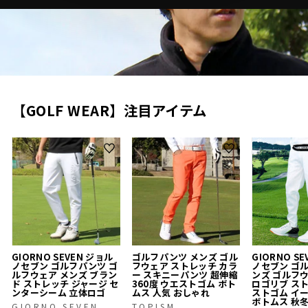
【GOLF WEAR】注目アイテム
GIORNO SEVEN ジョル
ゴルフパンツ メンズ ゴル
GIORNO S
ノセブン ゴルフパンツ ゴ
フウェア ストレッチ カラ
ノセブン ゴ
ルフウェア メンズ ブラン
ー スキニーパンツ 超伸縮
ンズ ゴルフ
ド ストレッチ ジャージ セ
360度 ウエストゴム ボト
ロゴリブ ス
ンターシーム 立体ロゴ
ムス 人気 おしゃれ
ストゴム イ
ボトムス 秋
GIORNO SEVEN
TOPISM