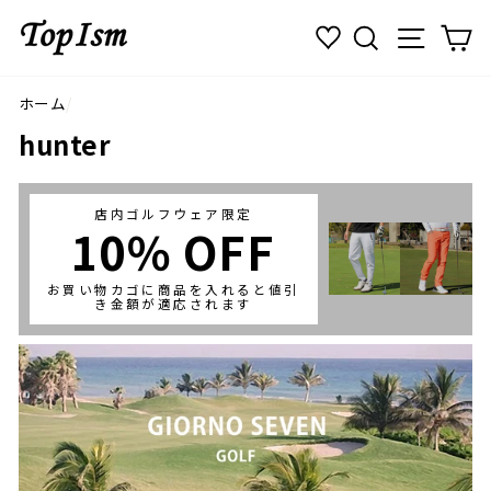
コ
検索
ナビゲ
カ
ン
テ
ン
ツ
ホーム
/
に
hunter
ス
キ
ッ
店内ゴルフウェア限定
プ
10％ OFF
す
る
お買い物カゴに商品を入れると値引
き金額が適応されます