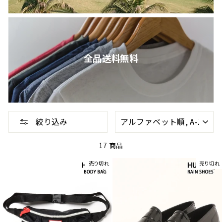
全品送料無料
並
絞り込み
べ
替
え
17 商品
売り切れ
売り切れ